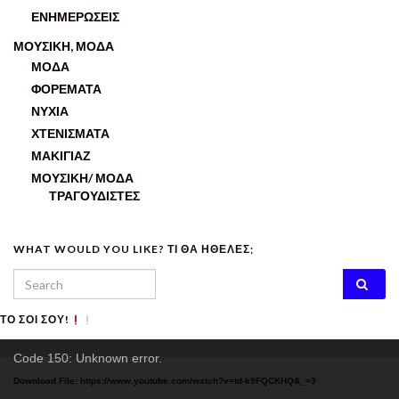
ΕΝΗΜΕΡΩΣΕΙΣ
ΜΟΥΣΙΚΗ, ΜΟΔΑ
ΜΟΔΑ
ΦΟΡΕΜΑΤΑ
ΝΥΧΙΑ
ΧΤΕΝΙΣΜΑΤΑ
ΜΑΚΙΓΙΑΖ
ΜΟΥΣΙΚΗ/ ΜΟΔΑ
ΤΡΑΓΟΥΔΙΣΤΕΣ
WHAT WOULD YOU LIKE? ΤΙ ΘΑ ΗΘΕΛΕΣ;
Search for:
ΤΟ ΣΟΙ ΣΟΥ!
Video
Code 150: Unknown error.
Player
Download File: https://www.youtube.com/watch?v=td-k9FQCKHQ&_=3