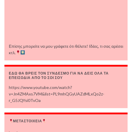
Επίσης μπορείτε να μου γράφετε ότι θέλετε! Ιδέες, τι σας αρέσει
κτλ.
ΕΔΩ ΘΑ ΒΡΕΙΣ ΤΟΝ ΣΥΝΔΕΣΜΟ ΓΙΑ ΝΑ ΔΕΙΣ ΟΛΑ ΤΑ
ΕΠΕΙΣΟΔΙΑ ΑΠΟ ΤΟ ΣΟΙ ΣΟΥ
https://www.youtube.com/watch?
v=Jn4ZMAxs7VM&list=PL9mhQGyUAZdMLxQo2z-
r_G5JQYsi0TvOa
ΜΕΤΑΣΤΟΙΧΕΙΑ