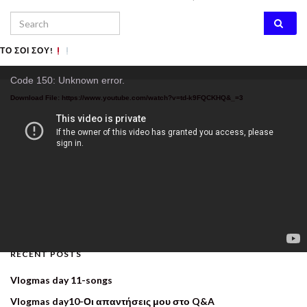
Search for:
ΤΟ ΣΟΙ ΣΟΥ!
Video
Code 150: Unknown error.
Player
Download File: https://www.youtube.com/watch?v=td-k9FQCKHQ&_=3
RECENT POSTS
Vlogmas day 11-songs
Vlogmas day10-Οι απαντήσεις μου στο Q&A