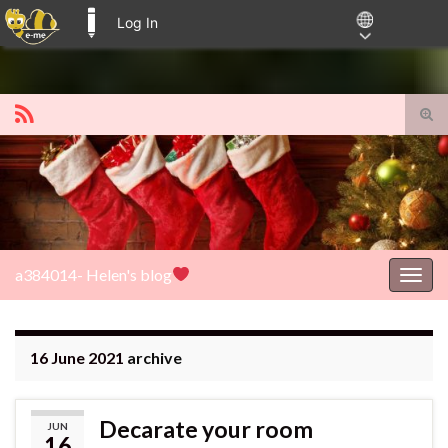
Log In
E-ME BLOGS
Tog
sear
Search for:
for
a384014- Helen's blog
Togg
navig
16 June 2021
archive
Decarate your room
JUN
16