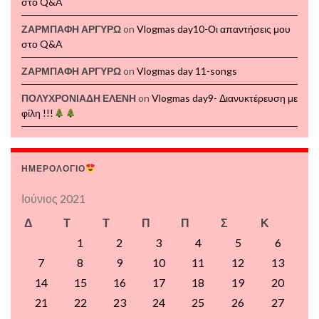
στο Q&A
ΖΑΡΜΠΑΦΗ ΑΡΓΥΡΩ
on
Vlogmas day10-Οι απαντήσεις μου
στο Q&A
ΖΑΡΜΠΑΦΗ ΑΡΓΥΡΩ
on
Vlogmas day 11-songs
ΠΟΛΥΧΡΟΝΙΑΔΗ ΕΛΕΝΗ
on
Vlogmas day9- Διανυκτέρευση με
φίλη !!!
ΗΜΕΡΟΛΟΓΙΟ
Ιούνιος 2021
Δ
Τ
Τ
Π
Π
Σ
Κ
1
2
3
4
5
6
7
8
9
10
11
12
13
14
15
16
17
18
19
20
21
22
23
24
25
26
27