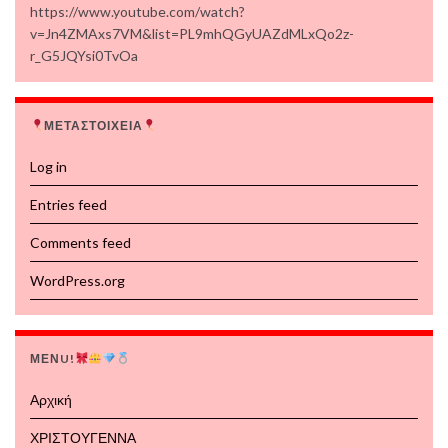
https://www.youtube.com/watch?
v=Jn4ZMAxs7VM&list=PL9mhQGyUAZdMLxQo2z-
r_G5JQYsi0TvOa
ΜΕΤΑΣΤΟΙΧΕΙΑ
Log in
Entries feed
Comments feed
WordPress.org
ΜΕΝU!
Αρχική
ΧΡΙΣΤΟΥΓΕΝΝΑ