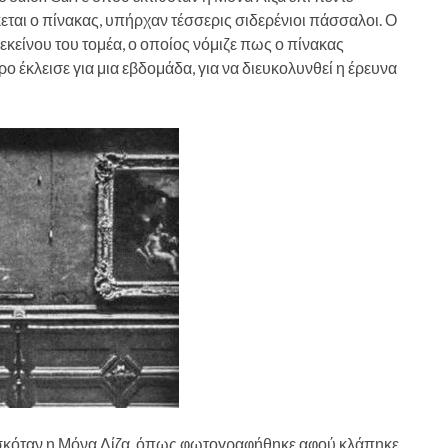
ται ο πίνακας, υπήρχαν τέσσερις σιδερένιοι πάσσαλοι. Ο
είνου του τομέα, ο οποίος νόμιζε πως ο πίνακας
 έκλεισε για μια εβδομάδα, για να διευκολυνθεί η έρευνα
ρισκόταν η Μόνα Λίζα, όπως φωτογραφήθηκε αφού κλάπηκε