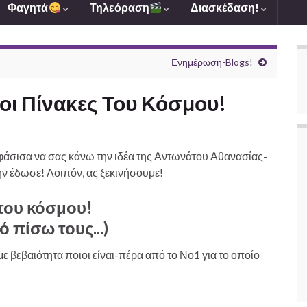
Φαγητά
Τηλεόραση
Διασκέδαση!
Ενημέρωση-Blogs!
μοι Πίνακες Του Κόσμου!
φάσισα να σας κάνω την ιδέα της Αντωνάτου Αθανασίας-
ην έδωσε! Λοιπόν, ας ξεκινήσουμε!
 του κόσμου!
ό πίσω τους...)
με βεβαιότητα ποιοι είναι-πέρα από το Νο1 για το οποίο