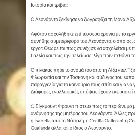
Ιστορία και τρίβια:
Ο Λεονάρντο ξεκίνησε να ζωγραφίζει τη Μόνα Λίζα 
Αφότου ασχολήθηκε επί τέσσερα χρόνια με το έργο
συνήθης συμπεριφορά του Λεονάρντο, ο οποίος, 
έργο". Θεωρείται πως συνέχισε να ασχολείται με 
Γαλλία και πως την 'τελείωσε' λίγο πριν πεθάνει τ
Ο πίνακας πήρε το όνομά του από τη Λίζα ντελ Τζι
Φλωρεντία και την Τοσκάνη και σύζυγος του εύπ
παραγγελία για το καινούριο τους σπίτι και για να
Διάφορες εναλλακτικές απόψεις έχουν εκφραστεί σ
O Σίγκμουντ Φρόυντ πίστευε πως το περιώνυμο μ
ανάμνησης της μητέρας του Λεονάρντο. Άλλες προτά
η Isabella από τη Νάπολη, η Cecilia Gallerani, η Co
Gualanda αλλά και ο ίδιος ο Λεονάρντο.