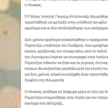
ο πίνακας.
Ο Γάλλος ποιητής Γκιγιώμ Απολλιναίρ, θεωρήθηκ
προσπάθησε να εμπλέξει στην υπόθεση τον φίλο τ
αργότερα και οι δύο απαλλάχθηκαν των κατηγορι
Δύο χρόνια αργότερα ανακαλύφθηκε ο πραγματικός
Περούτζια, υπάλληλο του Λούβρου, που κρύφτηκε 
κλείσει, κρύβοντας τον πίνακα κάτω από το παλτό
του Λεονάρντο έπρεπε να επιστραφεί στην Ιταλία κα
Περούτζια πιθανόν να ήταν και το γεγονός ότι ένα
οποίων θα αυξανόταν ραγδαία μετά την κλοπή του
για δύο χρόνια, τελικά συνελήφθη όταν προσπάθη
Ουφίτσι στη Φλωρεντία.
Ο πίνακας εκτέθηκε σε διάφορα μέρη σε όλη την Ι
Περούτζια επικροτήθηκε στην Ιταλία για τον πατρι
έγκλημα που διέπραξε...