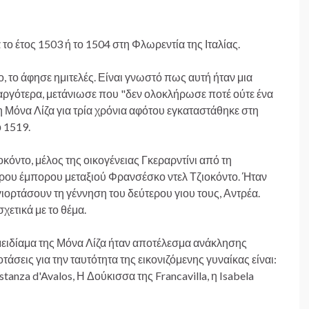
το έτος 1503 ή το 1504 στη Φλωρεντία της Ιταλίας.
, το άφησε ημιτελές. Είναι γνωστό πως αυτή ήταν μια
αργότερα, μετάνιωσε που "δεν ολοκλήρωσε ποτέ ούτε ένα
τη Μόνα Λίζα για τρία χρόνια αφότου εγκαταστάθηκε στη
ο 1519.
οκόντο, μέλος της οικογένειας Γκεραρντίνι από τη
ορου έμπορου μεταξιού Φρανσέσκο ντελ Τζιοκόντο. Ήταν
 γιορτάσουν τη γέννηση του δεύτερου γιου τους, Αντρέα.
χετικά με το θέμα.
ειδίαμα της Μόνα Λίζα ήταν αποτέλεσμα ανάκλησης
σεις για την ταυτότητα της εικονιζόμενης γυναίκας είναι:
stanza d'Avalos, Η Δούκισσα της Francavilla‎, η Isabela