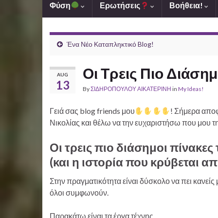
Φύση
Ερωτήσεις
Βοήθεια!
Ένα Νέο Καταπληκτικό Blog!
Οι Τρεις Πιο Διάση
AUG
13
By
ΣΙΔΗΡΟΠΟΥΛΟΥ ΑΙΚΑΤΕΡΙΝΗ
in
My Ideas!
Γειά σας blog friends μου
! Σήμερα απο
Νικολίας και θέλω να την ευχαριστήσω που μου τ
Οι τρεις πιο διάσημοι πίνακες
(και η ιστορία που κρύβεται απ
Στην πραγματικότητα είναι δύσκολο να πει κανείς 
όλοι συμφωνούν.
Παρακάτω είναι τα έργα τέχνης.