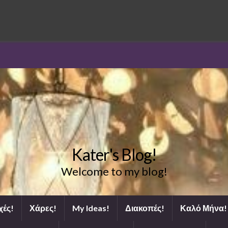
Kater's Blog!
Welcome to my blog!
χές!
Χάρες!
My Ideas!
Διακοπές!
Καλό Μήνα!