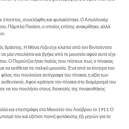
ε ύποπτος, συνελήφθη και φυλακίστηκε. Ο Απολλιναίρ
ου, Πάμπλο Πικάσο, ο οποίος επίσης ανακρίθηκε, αλλά
ών.
 δράστης. Η Μόνα Λίζα είχε κλαπεί από τον Βιντσέντσο
σε μία ντουλάπα και βγήκε από το μουσείο αφού αυτό είχε
 του. Ο Περούτζια ήταν Ιταλός που πίστευε πως ο πίνακας
ι να εκτίθεται σε ιταλικό μουσείο. Ένα από τα κίνητρα του
ς φίλος του πουλούσε αντίγραφα του πίνακα, η αξία των
 αυθεντικού. Αφού κράτησε τον πίνακα στο διαμέρισμά του
σε να τον πουλήσει στους διοικητές της πινακοθήκης
ταλία και επεστράφη στο Μουσείο του Λούβρου το 1913. Ο
ωτισμό του και εξέτισε ποινή φυλάκισης έξι μηνών για το