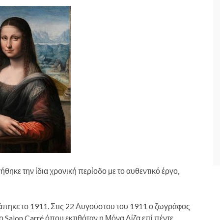
θηκε την ίδια χρονική περίοδο με το αυθεντικό έργο,
άπηκε το 1911. Στις 22 Αυγούστου του 1911 ο ζωγράφος
Salon Carré όπου εκτιθόταν η Μόνα Λίζα επί πέντε