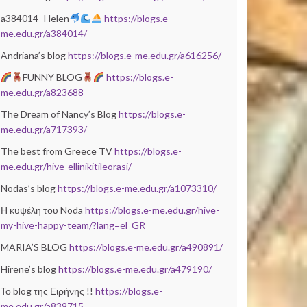
a384014- Helen
https://blogs.e-
me.edu.gr/a384014/
Andriana’s blog
https://blogs.e-me.edu.gr/a616256/
FUNNY BLOG
https://blogs.e-
me.edu.gr/a823688
The Dream of Nancy’s Blog
https://blogs.e-
me.edu.gr/a717393/
The best from Greece TV
https://blogs.e-
me.edu.gr/hive-ellinikitileorasi/
Nodas’s blog
https://blogs.e-me.edu.gr/a1073310/
Η κυψέλη του Noda
https://blogs.e-me.edu.gr/hive-
my-hive-happy-team/?lang=el_GR
MARIA’S BLOG
https://blogs.e-me.edu.gr/a490891/
Hirene’s blog
https://blogs.e-me.edu.gr/a479190/
Το blog της Ειρήνης !!
https://blogs.e-
me.edu.gr/a839715