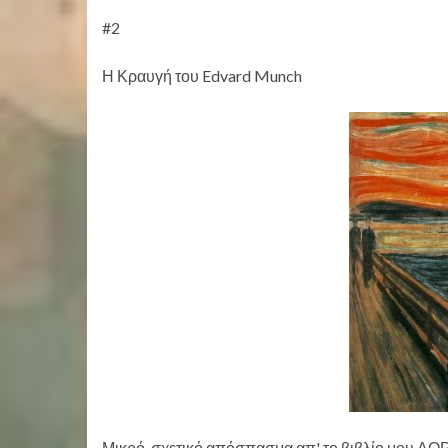
#2
Η Κραυγή του Edvard Munch
Μικρό, σχετικό απόσπασμα απ' το βιβλίο μου Α