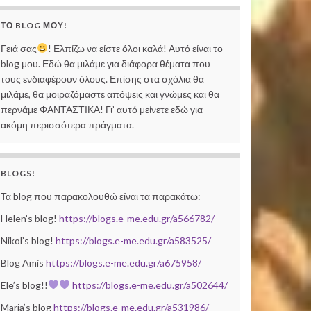
ΤΟ BLOG ΜΟΥ!
Γειά σας
! Ελπίζω να είστε όλοι καλά! Αυτό είναι το
blog μου. Εδώ θα μιλάμε για διάφορα θέματα που
τους ενδιαφέρουν όλους. Επίσης στα σχόλια θα
μιλάμε, θα μοιραζόμαστε απόψεις και γνώμες και θα
περνάμε ΦΑΝΤΑΣΤΙΚΑ! Γι’ αυτό μείνετε εδώ για
ακόμη περισσότερα πράγματα.
BLOGS!
Τα blog που παρακολουθώ είναι τα παρακάτω:
Helen’s blog!
https://blogs.e-me.edu.gr/a566782/
Nikol’s blog!
https://blogs.e-me.edu.gr/a583525/
Blog Amis
https://blogs.e-me.edu.gr/a675958/
Ele’s blog!!
https://blogs.e-me.edu.gr/a502644/
Maria’s blog
https://blogs.e-me.edu.gr/a531986/