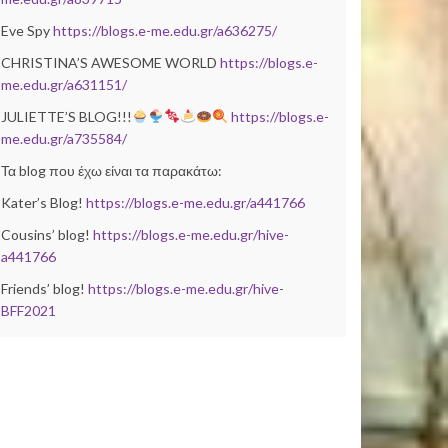
Eve Spy
https://blogs.e-me.edu.gr/a636275/
CHRISTINA’S AWESOME WORLD
https://blogs.e-
me.edu.gr/a631151/
JULIETTE’S BLOG!!!
https://blogs.e-
me.edu.gr/a735584/
Τα blog που έχω είναι τα παρακάτω:
Kater’s Blog!
https://blogs.e-me.edu.gr/a441766
Cousins’ blog!
https://blogs.e-me.edu.gr/hive-
a441766
Friends’ blog!
https://blogs.e-me.edu.gr/hive-
BFF2021