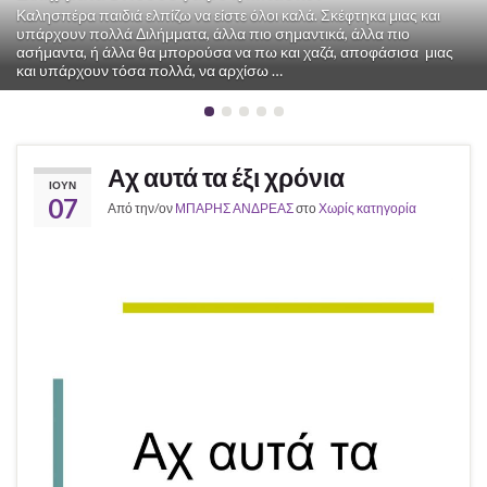
Καλησπέρα παιδιά ελπίζω να είστε όλοι καλά. Σκέφτηκα μιας και
υπάρχουν πολλά Διλήμματα, άλλα πιο σημαντικά, άλλα πιο
ασήμαντα, ή άλλα θα μπορούσα να πω και χαζά, αποφάσισα μιας
και υπάρχουν τόσα πολλά, να αρχίσω …
Αχ αυτά τα έξι χρόνια
ΙΟΎΝ
07
Από την/ον
ΜΠΑΡΗΣ ΑΝΔΡΕΑΣ
στο
Χωρίς κατηγορία