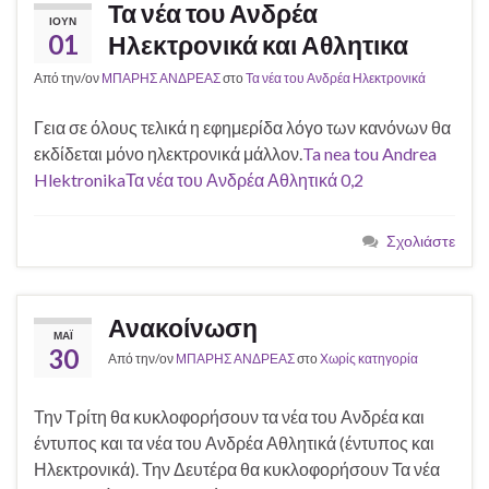
Τα νέα του Ανδρέα
ΙΟΎΝ
01
Ηλεκτρονικά και Αθλητικα
Από την/ον
ΜΠΑΡΗΣ ΑΝΔΡΕΑΣ
στο
Τα νέα του Ανδρέα Ηλεκτρονικά
Γεια σε όλους τελικά η εφημερίδα λόγο των κανόνων θα
εκδίδεται μόνο ηλεκτρονικά μάλλον.
Ta nea tou Andrea
Hlektronika
Τα νέα του Ανδρέα Αθλητικά 0,2
Σχολιάστε
Ανακοίνωση
ΜΆΙ
30
Από την/ον
ΜΠΑΡΗΣ ΑΝΔΡΕΑΣ
στο
Χωρίς κατηγορία
Την Τρίτη θα κυκλοφορήσουν τα νέα του Ανδρέα και
έντυπος και τα νέα του Ανδρέα Αθλητικά (έντυπος και
Ηλεκτρονικά). Την Δευτέρα θα κυκλοφορήσουν Τα νέα