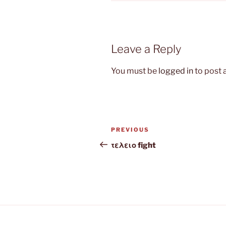
Leave a Reply
You must be
logged in
to post
Post
Previous
PREVIOUS
navigation
Post
τελειο fight