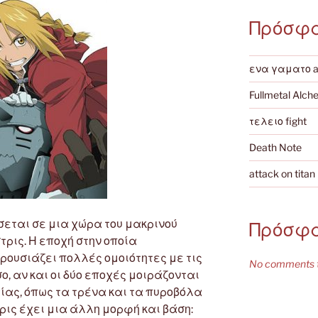
Πρόσφ
ενα γαματο 
Fullmetal Alch
τελειο fight
Death Note
attack on titan
σεται σε μια χώρα του μακρινού
Πρόσφα
ρις. Η εποχή στην οποία
ρουσιάζει πολλές ομοιότητες με τις
No comments t
ο, αν και οι δύο εποχές μοιράζονται
ίας, όπως τα τρένα και τα πυροβόλα
ρις έχει μια άλλη μορφή και βάση: