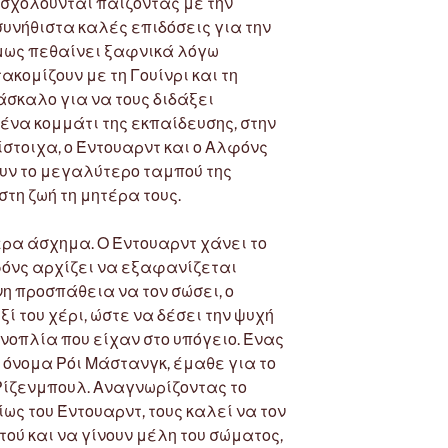
ασχολούνται παίζοντας με την
νήθιστα καλές επιδόσεις για την
όμως πεθαίνει ξαφνικά λόγω
ακομίζουν με τη Γουίνρι και τη
δάσκαλο για να τους διδάξει
να κομμάτι της εκπαίδευσης, στην
τίστοιχα, ο Έντουαρντ και ο Αλφόνς
υν το μεγαλύτερο ταμπού της
τη ζωή τη μητέρα τους.
ερα άσχημα. Ο Έντουαρντ χάνει το
λφόνς αρχίζει να εξαφανίζεται
η προσπάθεια να τον σώσει, ο
ξί του χέρι, ώστε να δέσει την ψυχή
νοπλία που είχαν στο υπόγειο. Ένας
 όνομα Ρόι Μάστανγκ, έμαθε για το
Ρίζενμπουλ. Αναγνωρίζοντας το
ίως του Έντουαρντ, τους καλεί να τον
τού και να γίνουν μέλη του σώματος,