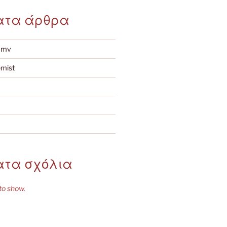
ατα άρθρα
amv
emist
τα σχόλια
o show.