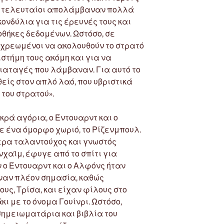
Οι τελευταίοι απολάμβαναν πολλά
κονδύλια για τις έρευνές τους και
θήκες δεδομένων. Ωστόσο, σε
χρεωμένοι να ακολουθούν το στρατό
ιστήμη τους ακόμη και για να
διαταγές που λάμβαναν. Για αυτό το
είς στον απλό λαό, που υβριστικά
του στρατού».
κρά αγόρια, ο Έντουαρντ και ο
 ένα όμορφο χωριό, το Ρίζενμπουλ.
τερα ταλαντούχος και γνωστός
χαϊμ, έφυγε από το σπίτι για
 ο Έντουαρντ και ο Αλφόνς ήταν
ιναν πλέον σημασία, καθώς
υς, Τρίσα, και είχαν φίλους στο
κι με το όνομα Γουίνρι. Ωστόσο,
ημειωματάρια και βιβλία του