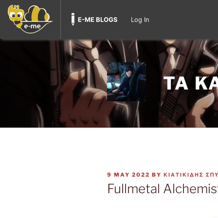
E-ME BLOGS
Log In
Skip
to
content
TA K
POSTED
9 MAY 2022
BY
ΚΙΑΤΙΚΙΔΗΣ ΣΠ
ON
Fullmetal Alchemis