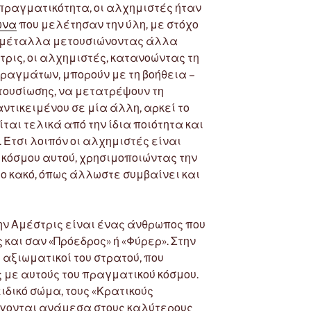
ή πραγματικότητα, οι αλχημιστές ήταν
ωνα
που μελέτησαν την ύλη, με στόχο
α μέταλλα μετουσιώνοντας άλλα
τρις, οι αλχημιστές, κατανοώντας τη
πραγμάτων, μπορούν με τη βοήθεια –
τουσίωσης, να μετατρέψουν τη
ντικειμένου σε μία άλλη, αρκεί το
ται τελικά από την ίδια ποιότητα και
 Έτσι λοιπόν οι αλχημιστές είναι
 κόσμου αυτού, χρησιμοποιώντας την
 το κακό, όπως άλλωστε συμβαίνει και
ην Αμέστρις είναι ένας άνθρωπος που
 και σαν «Πρόεδρος» ή «Φύρερ». Στην
 αξιωματικοί του στρατού, που
 με αυτούς του πραγματικού κόσμου.
ειδικό σώμα, τους «Κρατικούς
λέγονται ανάμεσα στους καλύτερους