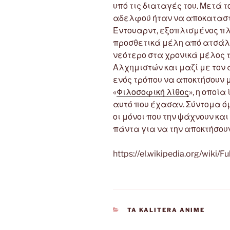
υπό τις διαταγές του. Μετά τ
αδελφού ήταν να αποκαταστή
Έντουαρντ, εξοπλισμένος π
προσθετικά μέλη από ατσάλι 
νεότερο στα χρονικά μέλος 
Αλχημιστών και μαζί με τον 
ενός τρόπου να αποκτήσουν μ
«
Φιλοσοφική λίθος
», η οποί
αυτό που έχασαν. Σύντομα ό
οι μόνοι που την ψάχνουν και
πάντα για να την αποκτήσουν
https://el.wikipedia.org/wiki/
CATEGORIES
TA KALITERA ANIME