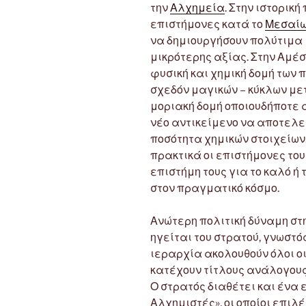
την
Αλχημεία
. Στην ιστορικ
επιστήμονες κατά το
Μεσαί
να δημιουργήσουν πολύτιμ
μικρότερης αξίας. Στην Αμέσ
φυσική και χημική δομή των 
σχεδόν μαγικών – κύκλων με
μοριακή δομή οποιουδήποτε α
νέο αντικείμενο να αποτελεί
ποσότητα χημικών στοιχείων.
πρακτικά οι επιστήμονες του
επιστήμη τους για το καλό ή
στον πραγματικό κόσμο.
Ανώτερη πολιτική δύναμη στ
ηγείται του στρατού, γνωστός
ιεραρχία ακολουθούν όλοι οι
κατέχουν τίτλους ανάλογους
Ο στρατός διαθέτει και ένα 
Αλχημιστές», οι οποίοι επι