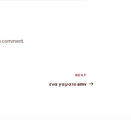
 a comment.
NEXT
Next
Post
ενα γαματο amv