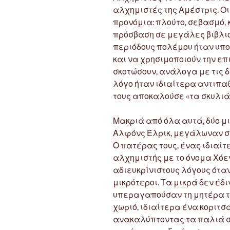
αλχημιστές της Αμέστρις. 
προνόμια: πλούτο, σεβασμό, 
πρόσβαση σε μεγάλες βιβλιο
περιόδους πολέμου ήταν υπο
και να χρησιμοποιούν την επ
σκοτώσουν, ανάλογα με τις 
λόγο ήταν ιδιαίτερα αντιπαθ
τους αποκαλούσε «τα σκυλιά 
Μακριά από όλα αυτά, δύο μι
Αλφόνς Έλρικ, μεγάλωναν σε
Ο πατέρας τους, ένας ιδιαί
αλχημιστής με το όνομα Χόεν
αδιευκρίνιστους λόγους όταν
μικρότεροι. Τα μικρά δεν έδ
υπεραγαπούσαν τη μητέρα το
χωριό, ιδιαίτερα ένα κοριτσά
ανακαλύπτοντας τα παλιά σ