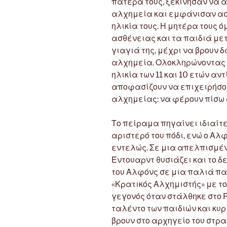
πατέρα τους, ξεκίνησαν να 
αλχημεία και εμφάνισαν ασυ
ηλικία τους. Η μητέρα τους 
ασθένειας και τα παιδιά μετ
γιαγιά της, μέχρι να βρουν 
αλχημεία. Ολοκληρώνοντας έ
ηλικία των 11 και 10 ετών αν
αποφασίζουν να επιχειρήσο
αλχημείας: να φέρουν πίσω σ
Το πείραμα πηγαίνει ιδιαίτ
αριστερό του πόδι, ενώ ο Α
εντελώς. Σε μια απελπισμέν
Έντουαρντ θυσιάζει και το δε
του Αλφόνς σε μια παλιά πα
«Κρατικός Αλχημιστής» με το
γεγονός όταν στάλθηκε στο 
ταλέντο των παιδιών και κυρ
βρουν στο αρχηγείο του στρα