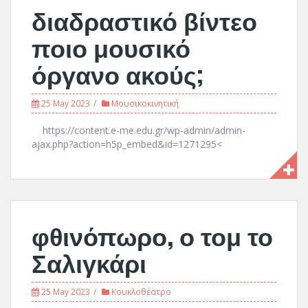
διαδραστικό βίντεο
ποιο μουσικό
όργανο ακούς;
25 May 2023
Μουσικοκινητική
https://content.e-me.edu.gr/wp-admin/admin-
ajax.php?action=h5p_embed&id=1271295<
φθινόπωρο, ο τομ το
Σαλιγκάρι
25 May 2023
Κουκλοθέατρο