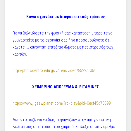
Κάνω σχοινάκι με διαφορετικούς τρόπους
Για να βελτιώσετε την φυσική σας κατάσταση μπορείτε να
γυμναστείτε με το σχοινάκι σας ή να προσομοιώνετε ότι
κάνετε .... κάνοντας επιτόπια άλματα με περιστροφές των
καρπών.
http://photodentro.edu.gr/v/item/video/8522/1064
ΧΕΙΜΕΡΙΝΟ ΑΠΟΓΕΥΜΑ & ΒΙΤΑΜΙΝΕΣ
https://www.jigsawplanet.com/?rc=play&pid=0ecf45d70399
Λύσε το παζλ για να δεις τι ψωνίζουν στην απογευματινή
βόλτα τους οι κάτοικοι του χωριού. Επίλεξε όποιον αριθμό