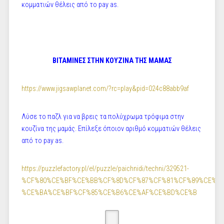
κομματιών θέλεις από το pay as.
ΒΙΤΑΜΙΝΕΣ ΣΤΗΝ ΚΟΥΖΙΝΑ ΤΗΣ ΜΑΜΑΣ
https://www.jigsawplanet.com/?rc=play&pid=024c88abb9af
Λύσε το παζλ για να βρεις τα πολύχρωμα τρόφιμα στην
κουζίνα της μαμάς. Επίλεξε όποιον αριθμό κομματιών θέλεις
από το pay as.
https://puzzlefactory.pl/el/puzzle/paichnidi/techni/329521-
%CF%80%CE%BF%CE%BB%CF%8D%CF%87%CF%81%CF%89%CE%BC
%CE%BA%CE%BF%CF%85%CE%B6%CE%AF%CE%BD%CE%B