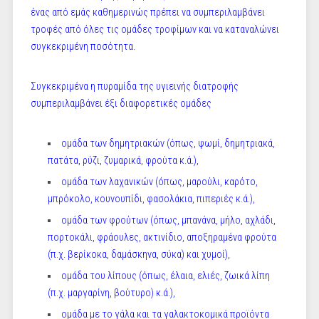
ένας από εμάς καθημερινώς πρέπει να συμπεριλαμβάνει
τροφές από όλες τις ομάδες τροφίμων και να καταναλώνει
συγκεκριμένη ποσότητα.
Συγκεκριμένα η πυραμίδα της υγιεινής διατροφής
συμπεριλαμβάνει έξι διαφορετικές ομάδες
ομάδα των δημητριακών (όπως, ψωμί, δημητριακά,
πατάτα, ρύζι, ζυμαρικά, φρούτα κ.ά.),
ομάδα των λαχανικών (όπως, μαρούλι, καρότο,
μπρόκολο, κουνουπίδι, φασολάκια, πιπεριές κ.ά.),
ομάδα των φρούτων (όπως, μπανάνα, μήλο, αχλάδι,
πορτοκάλι, φράουλες, ακτινίδιο, αποξηραμένα φρούτα
(π.χ. βερίκοκα, δαμάσκηνα, σύκα) και χυμοί),
ομάδα του λίπους (όπως, έλαια, ελιές, ζωικά λίπη
(π.χ. μαργαρίνη, βούτυρο) κ.ά.),
ομάδα με το γάλα και τα γαλακτοκομικά προϊόντα