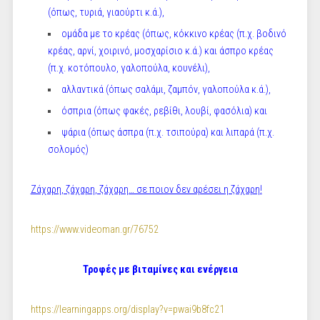
(όπως, τυριά, γιαούρτι κ.ά.),
ομάδα με το κρέας (όπως, κόκκινο κρέας (π.χ. βοδινό
κρέας, αρνί, χοιρινό, μοσχαρίσιο κ.ά.) και άσπρο κρέας
(π.χ. κοτόπουλο, γαλοπούλα, κουνέλι),
αλλαντικά (όπως σαλάμι, ζαμπόν, γαλοπούλα κ.ά.),
όσπρια (όπως φακές, ρεβίθι, λουβί, φασόλια) και
ψάρια (όπως άσπρα (π.χ. τσιπούρα) και λιπαρά (π.χ.
σολομός)
Ζάχαρη, ζάχαρη, ζάχαρη… σε ποιον δεν αρέσει η ζάχαρη!
https://www.videoman.gr/76752
Τροφές με βιταμίνες και ενέργεια
https://learningapps.org/display?v=pwai9b8fc21