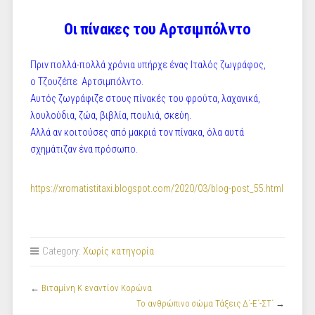
Οι πίνακες του Αρτσιμπόλντο
Πριν πολλά-πολλά χρόνια υπήρχε ένας Ιταλός ζωγράφος,
ο Τζουζέπε Αρτσιμπόλντο.
Αυτός ζωγράφιζε στους πίνακές του φρούτα, λαχανικά,
λουλούδια, ζώα, βιβλία, πουλιά, σκεύη.
Αλλά αν κοιτούσες από μακριά τον πίνακα, όλα αυτά
σχημάτιζαν ένα πρόσωπο.
https://xromatistitaxi.blogspot.com/2020/03/blog-post_55.html
Category:
Χωρίς κατηγορία
←
Βιταμίνη Κ εναντίον Κορώνα
Το ανθρώπινο σώμα Τάξεις Δ΄-Ε΄-ΣΤ΄
→