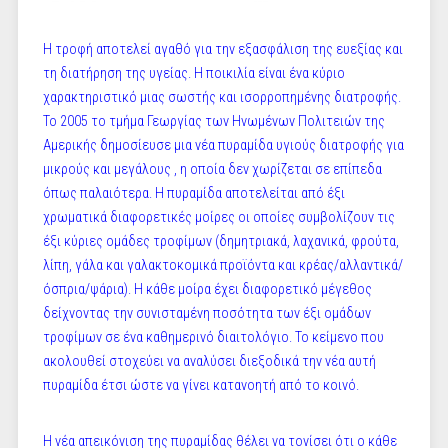
Η τροφή αποτελεί αγαθό για την εξασφάλιση της ευεξίας και
τη διατήρηση της υγείας. Η ποικιλία είναι ένα κύριο
χαρακτηριστικό μιας σωστής και ισορροπημένης διατροφής.
Το 2005 το τμήμα Γεωργίας των Ηνωμένων Πολιτειών της
Αμερικής δημοσίευσε μια νέα πυραμίδα υγιούς διατροφής για
μικρούς και μεγάλους , η οποία δεν χωρίζεται σε επίπεδα
όπως παλαιότερα. Η πυραμίδα αποτελείται από έξι
χρωματικά διαφορετικές μοίρες οι οποίες συμβολίζουν τις
έξι κύριες ομάδες τροφίμων (δημητριακά, λαχανικά, φρούτα,
λίπη, γάλα και γαλακτοκομικά προϊόντα και κρέας/αλλαντικά/
όσπρια/ψάρια). Η κάθε μοίρα έχει διαφορετικό μέγεθος
δείχνοντας την συνισταμένη ποσότητα των έξι ομάδων
τροφίμων σε ένα καθημερινό διαιτολόγιο. Το κείμενο που
ακολουθεί στοχεύει να αναλύσει διεξοδικά την νέα αυτή
πυραμίδα έτσι ώστε να γίνει κατανοητή από το κοινό.
Η νέα απεικόνιση της πυραμίδας θέλει να τονίσει ότι ο κάθε