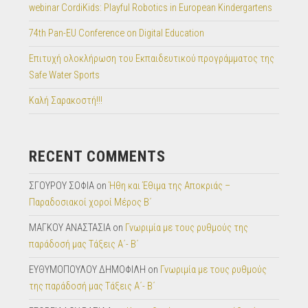
webinar CordiKids: Playful Robotics in European Kindergartens
74th Pan-EU Conference on Digital Education
Επιτυχή ολοκλήρωση του Εκπαιδευτικού προγράμματος της
Safe Water Sports
Καλή Σαρακοστή!!!
RECENT COMMENTS
ΣΓΟΥΡΟΥ ΣΟΦΙΑ
on
Ήθη και Έθιμα της Αποκριάς –
Παραδοσιακοί χοροί Μέρος Β΄
ΜΑΓΚΟΥ ΑΝΑΣΤΑΣΙΑ
on
Γνωριμία με τους ρυθμούς της
παράδοσή μας Tάξεις Α΄- Β΄
ΕΥΘΥΜΟΠΟΥΛΟΥ ΔΗΜΟΦΙΛΗ
on
Γνωριμία με τους ρυθμούς
της παράδοσή μας Tάξεις Α΄- Β΄