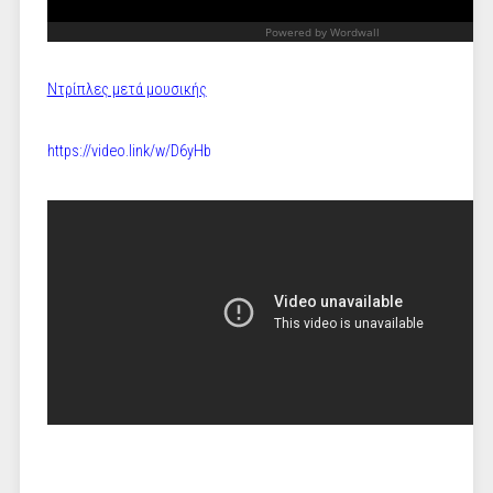
Ντρίπλες μετά μουσικής
https://video.link/w/D6yHb