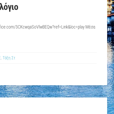
λόγιο
office.com/3CKcwqaSoVlwBEQw?ref=Link&loc=play Μέσα
Ε
,
Τάξη Στ