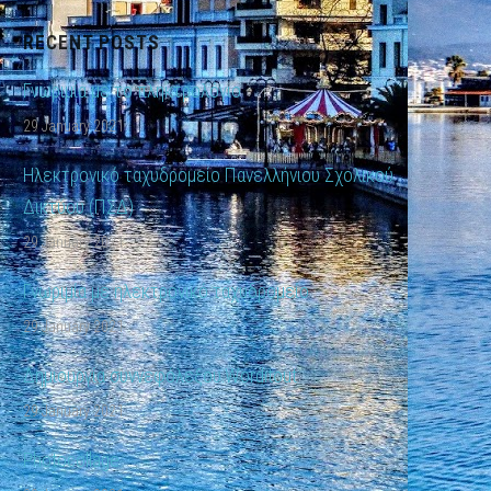
RECENT POSTS
Γνωριμία με το πληκτρολόγιο
29 January 2021
Ηλεκτρονικό ταχυδρομείο Πανελλήνιου Σχολικού
Δικτύου (ΠΣΔ)
29 January 2021
Γνωριμία με ηλεκτρονικό ταχυδρομείο
29 January 2021
Δημιουργία συννεφόλεξου.Worditout
29 January 2021
Photocollage