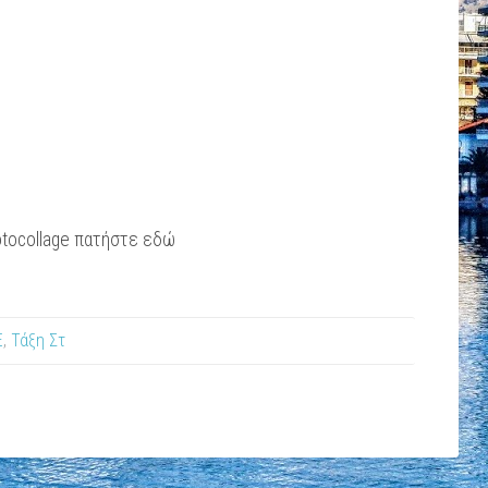
hotocollage πατήστε εδώ
Ε
,
Τάξη Στ