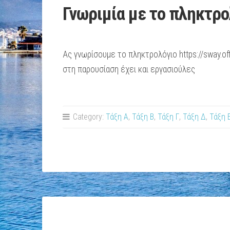
Γνωριμία με το πληκτρο
Aς γνωρίσουμε το πληκτρολόγιο https://sway.
στη παρουσίαση έχει και εργασιούλες
Category:
Τάξη Α
,
Τάξη Β
,
Τάξη Γ
,
Τάξη Δ
,
Τάξη 