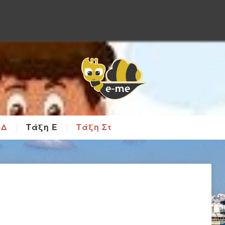
 Δ
Τάξη Ε
Τάξη Στ