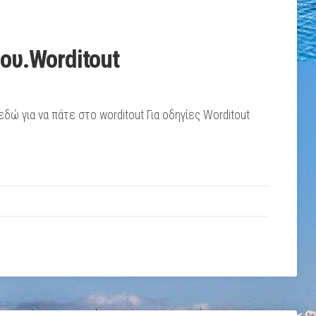
ου.Worditout
ώ για να πάτε στο worditout Για οδηγίες Worditout