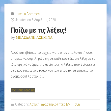
Leave a Comment
Updated on 5 Απριλίου, 2020
Παίζω με τις λέξεις!
by
ΜΠΑΣΔΑΝΗ ΑΣΗΜΙΝΑ
Αφού κατεβάσεις το αρχείο word στον υπολογιστή σου,
μπορείς να συμπληρώσεις σε κάθε κουτάκι μια λέξη με το
ίδιο αρχικό γράμμα της αντίστοιχης λέξεις που βρίσκεται
στο κουτάκι. Στο μεσαίο κουτάκι μπορείς να γράψεις το
όνομα σου! Kουτάκια …
“Παίζω
Continue reading
με
τις
Category:
Αρχική
,
Δραστηριότητες Β'-Γ' Τάξη
λέξεις!”