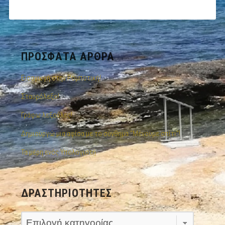
ΠΡΌΣΦΑΤΑ ΆΡΘΡΑ
Εισαγωγή στην Ρομποτική!
Σταυρόλεξο!
Γράφω λεξούλες!
Δημιουργώ μια αφίσα με το σύνθημα “Μένουμε σπίτι”!
Τα μέρη ενός Υπολογιστή
ΔΡΑΣΤΗΡΙΌΤΗΤΕΣ
Δραστηριότητες