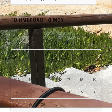
ΤΟ ΗΜΕΡΟΛΌΓΙΟ ΜΟΥ
Απρίλιος 2020
Δ
Τ
Τ
Π
Π
Σ
Κ
1
2
3
4
5
6
7
8
9
10
11
12
13
14
15
16
17
18
19
20
21
22
23
24
25
26
27
28
29
30