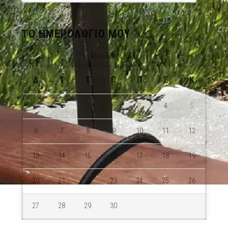
ΤΟ ΗΜΕΡΟΛΌΓΙΟ ΜΟΥ
Απρίλιος 2020
Δ
Τ
Τ
Π
Π
Σ
Κ
1
2
3
4
5
6
7
8
9
10
11
12
13
14
15
16
17
18
19
20
21
22
23
24
25
26
27
28
29
30