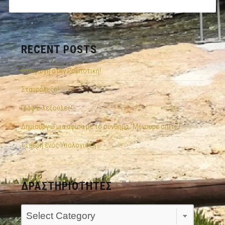
RECENT POSTS
Εισαγωγή στην Ρομποτική!
Σταυρόλεξο!
Γράφω λεξούλες!
Δημιουργώ μια αφίσα με το σύνθημα “Μένουμε σπίτι”!
Τα μέρη ενός Υπολογιστή
ΔΡΑΣΤΗΡΙΌΤΗΤΕΣ
Δραστηριότητες