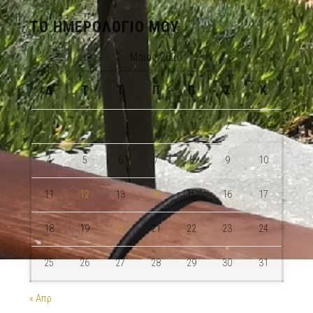
ΤΟ ΗΜΕΡΟΛΌΓΙΟ ΜΟΥ
Μάιος 2020
Δ
Τ
Τ
Π
Π
Σ
Κ
1
2
3
4
5
6
7
8
9
10
11
12
13
14
15
16
17
18
19
20
21
22
23
24
25
26
27
28
29
30
31
« Απρ