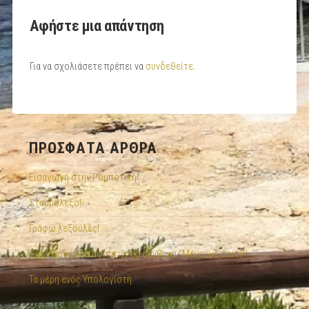
Αφήστε μια απάντηση
Για να σχολιάσετε πρέπει να
συνδεθείτε
.
ΠΡΌΣΦΑΤΑ ΆΡΘΡΑ
Εισαγωγή στην Ρομποτική!
Σταυρόλεξο!
Γράφω λεξούλες!
Δημιουργώ μια αφίσα με το σύνθημα “Μένουμε σπίτι”!
Τα μέρη ενός Υπολογιστή