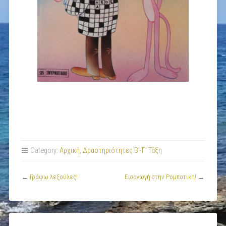
Category:
Αρχική
,
Δραστηριότητες Β'-Γ' Τάξη
←
Γράφω λεξούλες!
Εισαγωγή στην Ρομποτική!
→