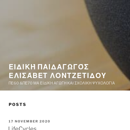
ΕΙΔΙΚΉ ΠΑΙΔΑΓΩΓΌΣ
ΕΛΙΣΆΒΕΤ ΛΟΝΤΖΕΤΙΔΟΥ
ΠΕ60 &ΠΕ70 ΜΑ ΕΙΔΙΚΗ ΑΓΩΓΗ ΚΑΙ ΣΧΟΛΙΚΗ ΨΥΧΟΛΟΓΙΑ
POSTS
POSTED
17 NOVEMBER 2020
ON
LifeCycles