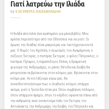
Γιατί λατρεύω την Ιλιάδα
by
ΕΛΕΥΘΕΡΙΑ ΠΑΠΑΜΑΝΩΛΗ
Η Ιλιάδα αποτελεί ένα αγαπημένο για μένα βιβλίο. Μου
αρέσει περισσότερο από την Οδύσσεια και να γιατί. Οι
ήρωες της Ιλιάδας είναι μακριά μας και ταυτόχρονα κοντά
μας. Ο θυμός του Αχιλλέα, ο εγωισμός του Αγαμέμνονα, ο
σύζυγος Έκτορας, ο πατέρας Έκτορας, ο φίλος Πάτροκλος, ο
πατέρας Πρίαμος, η παρασύζυγος Ελένη, η δραματική
φιγούρα της Ανδρομάχης, οι μάνες Θέτιδα και Εκάβη θα
μπορούσαν να βρίσκονται στον κόσμος μας. Βρίσκονται στον
κόσμο μας. Αν κοιτάξουμε γύρω μας, θα
συνειδητοποιήσουμε πως ο ιλιαδικός κόσμος υπάρχει
ακόμα, γιατί η Τροία δεν ήταν μία. Όπου συμβαίνει πόλεμος,
όπου υπάρχουν άμαχοι, όπου το κέρδος υψώνεται πάνω από
την ανθρωπιά, εκεί συναντούμε πάλι τον Έκτορα, τον
Αστυάνακτα, την Ανδρομάχη, την Εκάβη, τον Πάτροκλο και