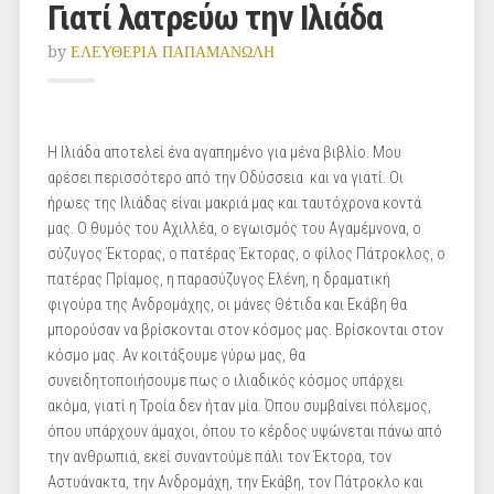
Γιατί λατρεύω την Ιλιάδα
by
ΕΛΕΥΘΕΡΙΑ ΠΑΠΑΜΑΝΩΛΗ
Η Ιλιάδα αποτελεί ένα αγαπημένο για μένα βιβλίο. Μου
αρέσει περισσότερο από την Οδύσσεια και να γιατί. Οι
ήρωες της Ιλιάδας είναι μακριά μας και ταυτόχρονα κοντά
μας. Ο θυμός του Αχιλλέα, ο εγωισμός του Αγαμέμνονα, ο
σύζυγος Έκτορας, ο πατέρας Έκτορας, ο φίλος Πάτροκλος, ο
πατέρας Πρίαμος, η παρασύζυγος Ελένη, η δραματική
φιγούρα της Ανδρομάχης, οι μάνες Θέτιδα και Εκάβη θα
μπορούσαν να βρίσκονται στον κόσμος μας. Βρίσκονται στον
κόσμο μας. Αν κοιτάξουμε γύρω μας, θα
συνειδητοποιήσουμε πως ο ιλιαδικός κόσμος υπάρχει
ακόμα, γιατί η Τροία δεν ήταν μία. Όπου συμβαίνει πόλεμος,
όπου υπάρχουν άμαχοι, όπου το κέρδος υψώνεται πάνω από
την ανθρωπιά, εκεί συναντούμε πάλι τον Έκτορα, τον
Αστυάνακτα, την Ανδρομάχη, την Εκάβη, τον Πάτροκλο και