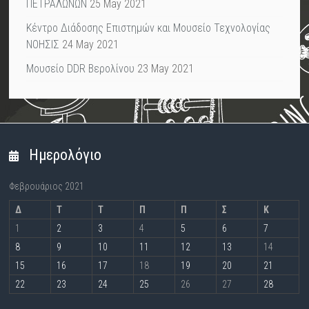
ΠΕΤΡΑΛΩΝΩΝ
25 May 2021
Κέντρο Διάδοσης Επιστημών και Μουσείο Τεχνολογίας
ΝΟΗΣΙΣ
24 May 2021
Μουσείο DDR Βερολίνου
23 May 2021
Ημερολόγιο
Φεβρουάριος 2021
Δ
Τ
Τ
Π
Π
Σ
Κ
1
2
3
4
5
6
7
8
9
10
11
12
13
14
15
16
17
18
19
20
21
22
23
24
25
26
27
28