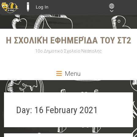
Log In
E-ME BLOGS
Skip
to
Η ΣΧΟΛΙΚΉ ΕΦΗΜΕΡΊΔΑ ΤΟΥ ΣΤ2
content
10ο Δημοτικό Σχολείο Νεάπολης
Menu
Day:
16 February 2021