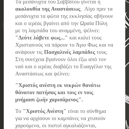
Τα μεσάνυχτα του Σαββάτου γίνεται η
ακολουθία της Αναστάσεως
. Λίγο πριν τα
μεσάνυχτα τα φώτα της εκκλησίας σβήνουν
και ο ιερέας βγαίνει από την Ωραία Πύλη
με τη λαμπάδα του αναμμένη, ψέλνει:
"Δεύτε λάβετε φως..."
και καλεί τους
Χριστιανούς να πάρουν το Άγιο Φως και να
ανάψουν τις
Πασχαλινές λαμπάδες
τους.
Στη συνέχεια βγαίνουν όλοι έξω από τον
ναό και ο ιερέας διαβάζει το Ευαγγέλιο της
Αναστάσεως και ψέλνει:
"Χριστός ανέστη εκ νεκρών θανάτω
θάνατον πατήσας και τοις εν τοις
μνήμασι ζωήν χαρισάμενος".
Το
"Χριστός Ανέστη"
είναι το σύνθημα
για να αρχίσουν οι καμπάνες να χτυπούν
χαρούμενα, οι πιστοί αγκαλιάζονται,