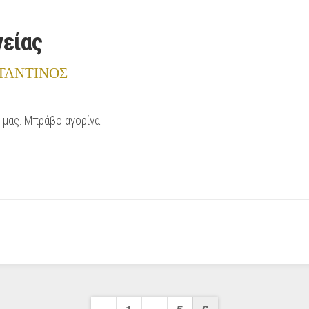
γείας
ΤΑΝΤΙΝΟΣ
 μας. Μπράβο αγορίνα!
Previous