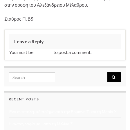
στην οροφή του Αλεξάνδρειου Μέλαθρου.
Σταύρος Π. Β5
Leave a Reply
You must be
logged in
to post a comment.
Search for:
RECENT POSTS
Ένα αντιπολεμικό ποίημα από την Ερμιόνη Τ. και τη Μαρία Χ.
Η φωτογραφία μου από τη Μελίνα Σ.