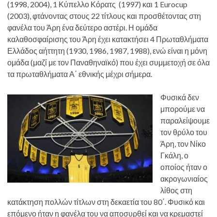
(1998, 2004), 1 Κύπελλο Κόρατς (1997) και 1 Eurocup
(2003), φτάνοντας στους 22 τίτλους και προσθέτοντας στη
φανέλα του Άρη ένα δεύτερο αστέρι. Η ομάδα
καλαθοσφαίρισης του Άρη έχει κατακτήσει 4 Πρωταθλήματα
Ελλάδος αήττητη (1930, 1986, 1987, 1988), ενώ είναι η μόνη
ομάδα (μαζί με τον Παναθηναϊκό) που έχει συμμετοχή σε όλα
τα πρωταθλήματα Α΄ εθνικής μέχρι σήμερα.
Φυσικά δεν
μπορούμε να
παραλείψουμε
τον θρύλο του
Άρη, τον Νίκο
Γκάλη, ο
οποίος ήταν ο
ακρογωνιαίος
λίθος στη
κατάκτηση πολλών τίτλων στη δεκαετία του 80΄. Φυσικό και
επόμενο ήταν η φανέλα του να αποσυρθεί και να κρεμαστεί