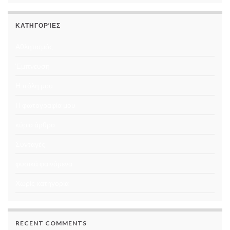
ΚΑΤΗΓΟΡΊΕΣ
Αθλητισμός
Έμπνευση
Η πόλη μου
Η φωτογραφία μου
κύριο άρθρο
Συνταγές
φυσικά φαινόμενα
Χωρίς κατηγορία
RECENT COMMENTS