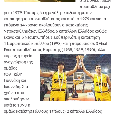
στο Εθνικό πλέον
πρωτάθλημα μέχ
ρι το 1979. Τότε αρχίζει η μεγάλη εκτόξευση με την
κατάκτηση του πρωταθλήματος και από το 1979 και για τα
επόμενα 14 χρόνια, ακολουθούν οι κατακτήσεις
9 πρωταθλημάτων Ελλάδος, 6 κυπέλλων Ελλάδος καθώς
έκανε και 5 Νταμπλ, πήρε 1 Σούπερ Κάπ, η κατάκτηση
1 Ευρωπαϊκού κυπέλλου (1993) και η παρουσία σε 3 Final
Four πρωταθλήματος Ευρώπης (1988, 1989, 1990), αλλά
κυρίως η ευρεία
αναγνώριση της
ομάδας
των Γκάλη,
Γιαννάκη και
Ιωαννίδη. Στα
χρόνια που
ακολούθησαν
μετά το 1993, η
ομάδα κατέκτησε άλλους 4 τίτλους (2 κύπελλα Ελλάδος