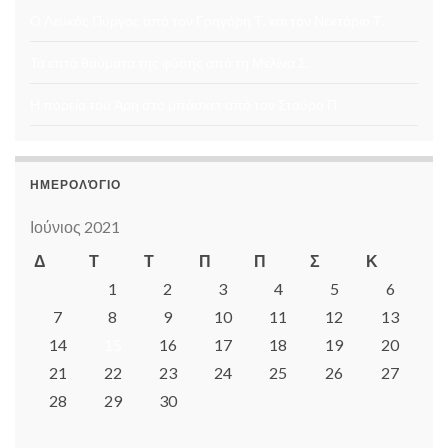
Ο Λευκός Πύργος από τον Γρηγόρη Τ. και τον Νεκτάριο Τ.
Τα επτά θαύματα της φύσης από τη Μελίνα Σ.
Η πορεία του Άρη στο μπάσκετ από τον Σταύρο Π.
ΗΜΕΡΟΛΌΓΙΟ
Ιούνιος 2021
Δ
Τ
Τ
Π
Π
Σ
Κ
1
2
3
4
5
6
7
8
9
10
11
12
13
14
15
16
17
18
19
20
21
22
23
24
25
26
27
28
29
30