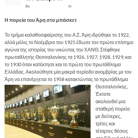
15
By
ΤΑΚΑΒΑΚΟΓΛΟΥ ΖΩΗ
in
Αθλητισμός
Η πορεία του Άρη στο μπάσκετ
Το τμήμα καλαθοσφαίρισης του Α.Σ. Άρη ιδρύθηκε το 1922,
αλλά μόλις το Νοέμβριο του 1925 έδωσε τον πρώτο επίσημο
αγώνα της ιστορίας του νικώντας την ΧΑΝΘ. Στέφθηκε
πρωταθλητής Θεσσαλονίκης τα 1926, 1927, 1928, 1929, και
το 1930 όταν κατέκτησε και το πρώτο του πρωτάθλημα
Ελλάδας. Ακολούθησε μία μακρά περίοδο ανομβρίας με τον
Άρη να επανέρχεται το 1958 κατακτώντας το πρωτάθλημα
Θεσσαλονίκης.
Έκτοτε
ακολουθεί μια
σταθερή πορεία
με δεύτερες,
τρίτες και
τέταρτες θέσεις