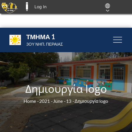
Log In
E-ME BLOGS
Skip
ΤΜΗΜΑ 1
to
3ΟΥ ΝΗΠ. ΠΕΡΑΙΑΣ
content
Δημιουργία logo
Home
2021
June
13
Δημιουργία logo