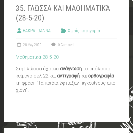
35. ΓΛΏΣΣΑ ΚΑΙ ΜΑΘΗΜΑΤΙΚΆ
(28-5-20)
ΒΑΚΡΑ ΙΩΑΝΝΑ
Χωρίς κατηγορία
28 May 2020
0 Comment
Μαθηματικά-28-5-20
Στη Γλώσσα έχουμε
ανάγνωση
το υπόλοιπο
κείμενο σελ 22 και
αντιγραφή
και
ορθογραφία
τη φράση "Τα παιδιά έφτιαξαν πιγκουίνους από
χιόνι".