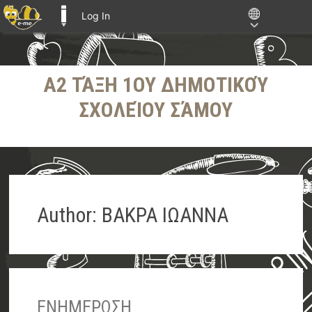
Log In
E-ME BLOGS
Skip
Α2 ΤΆΞΗ 1ΟΥ ΔΗΜΟΤΙΚΟΎ
to
content
ΣΧΟΛΕΊΟΥ ΣΆΜΟΥ
Author:
ΒΑΚΡΑ ΙΩΑΝΝΑ
ΕΝΗΜΕΡΩΣΗ