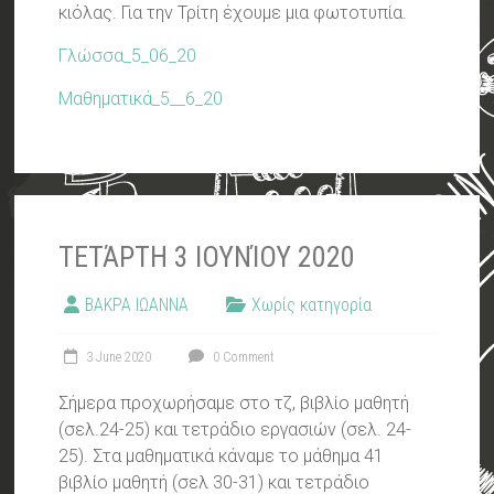
κιόλας. Για την Τρίτη έχουμε μια φωτοτυπία.
Γλώσσα_5_06_20
Μαθηματικά_5__6_20
ΤΕΤΆΡΤΗ 3 ΙΟΥΝΊΟΥ 2020
ΒΑΚΡΑ ΙΩΑΝΝΑ
Χωρίς κατηγορία
3 June 2020
0 Comment
Σήμερα προχωρήσαμε στο τζ, βιβλίο μαθητή
(σελ.24-25) και τετράδιο εργασιών (σελ. 24-
25). Στα μαθηματικά κάναμε το μάθημα 41
βιβλίο μαθητή (σελ 30-31) και τετράδιο