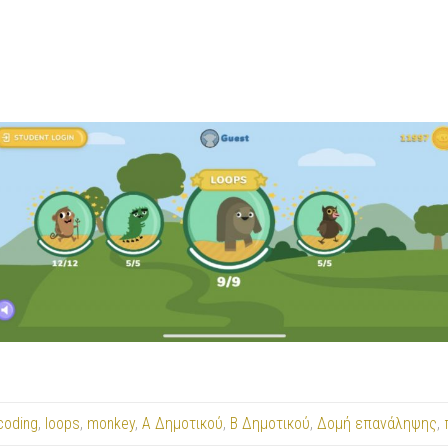
coding
,
loops
,
monkey
,
Α Δημοτικού
,
Β Δημοτικού
,
Δομή επανάληψης
,