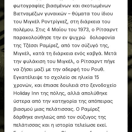
φωτογραφίες βιασμένων και σκοτωμένων
Βιετναμέζων γυναικών – θύματα του ίδιου
του Μιγκέλ Ροντρίγκεζ, στη διάρκεια του
πολέμου. Στις 4 Μαΐου του 1973, ο Ρίτσαρντ
παρακολούθησε την εν ψυχρώ δολοφονία
της Τζέσσι Ραμίρεζ, από τον σύζυγό της,
Μιγκέλ, κατά τη διάρκεια ενός καβγά. Μετά
την φυλάκιση του Μιγκέλ, ο Ρίτσαρντ πήγε
να ζήσει μαζί με την αδερφή του Ρουθ.
Εγκατέλειψε το σχολείο σε ηλικία 15
χρονών, και έπιασε δουλειά στο ξενοδοχείο
Holiday Inn της πόλης, αλλά απολύθηκε
ύστερα από την κατηγορία της απόπειρας
βιασμού μιας πελάτισσας. Ο Ραμίρεζ
δάρθηκε ανηλεώς από τον σύζυγος της
πελάτισσας και η ιστορία τελείωσε εκεί.