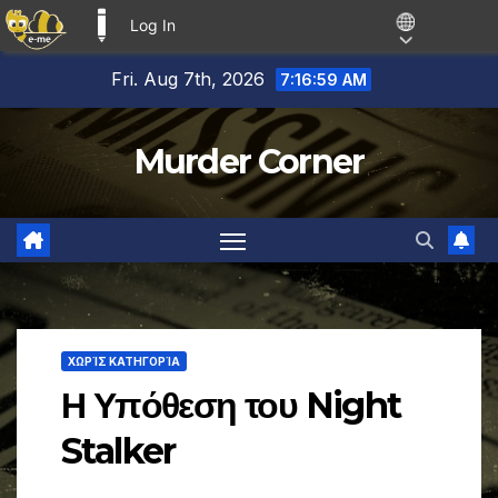
Log In
E-ME BLOGS
Skip
Fri. Aug 7th, 2026
7:17:00 AM
to
content
Murder Corner
ΧΩΡΊΣ ΚΑΤΗΓΟΡΊΑ
Η Υπόθεση του Night
Stalker