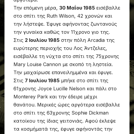
Την επόμενη μέρα,
30 Μαΐου 1985
εισέβαλλε
στο σπίτι της Ruth Wilson, 42 χρονών και
την λήστεψε. Έφυγε αφήνοντας ζωντανούς
την γυναίκα καθώς τον 11χρονο γιο της.
Στις
2 Ιουλίου 1985
στην πόλη Arcadia της
ευρύτερης περιοχής του Λος Άντζελες,
εισέβαλλε τη νύχτα στο σπίτι της 75χρονης
Mary Louise Cannon με σκοπό τη ληστεία.
Την μαχαίρωσε επανειλημμένα και έφυγε.
Στις
7 Ιουλίου 1985
μπήκε στο σπίτι της
61χρονης Joyce Lucille Nelson και πάλι στο
Monterey Park και την έδειρε μέχρι
θανάτου. Μερικές ώρες αργότερα εισέβαλλε
στο σπίτι της 63χρονης Sophie Dickman
κατοίκου της ίδιας γειτονιάς. Αφού έκλεψε
τα κοσμήματά της, έφυγε αφήνοντάς την