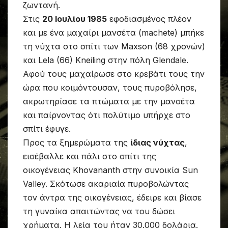
ζωντανή.
Στις
20 Ιουλίου 1985
εφοδιασμένος πλέον
και με ένα μαχαίρι μανσέτα (machete) μπήκε
τη νύχτα στο σπίτι των Maxson (68 χρονών)
και Lela (66) Kneiling στην πόλη Glendale.
Αφού τους μαχαίρωσε στο κρεβάτι τους την
ώρα που κοιμόντουσαν, τους πυροβόλησε,
ακρωτηρίασε τα πτώματα με την μανσέτα
και παίρνοντας ότι πολύτιμο υπήρχε στο
σπίτι έφυγε.
Προς τα ξημερώματα της
ίδιας νύχτας
,
εισέβαλλε και πάλι στο σπίτι της
οικογένειας Khovananth στην συνοικία Sun
Valley. Σκότωσε ακαριαία πυροβολώντας
τον άντρα της οικογένειας, έδειρε και βίασε
τη γυναίκα απαιτώντας να του δώσει
χρήματα. Η λεία του ήταν 30.000 δολάρια.