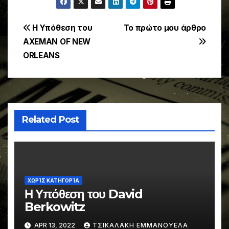
Post
Η Υπόθεση του
Το πρώτο μου άρθρο
AXEMAN OF NEW
navigation
ORLEANS
Related Post
ΧΩΡΊΣ ΚΑΤΗΓΟΡΊΑ
Η Υπόθεση του David
Berkowitz
APR 13, 2022
ΤΣΙΚΑΛΑΚΗ ΕΜΜΑΝΟΥΕΛΑ