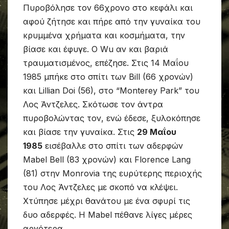
Πυροβόλησε τον 66χρονο στο κεφάλι και
αφού ζήτησε και πήρε από την γυναίκα του
κρυμμένα χρήματα και κοσμήματα, την
βίασε και έφυγε. Ο Wu αν και βαριά
τραυματισμένος, επέζησε. Στις 14 Μαΐου
1985 μπήκε στο σπίτι των Bill (66 χρονών)
και Lillian Doi (56), στο “Monterey Park” του
Λος Άντζελες. Σκότωσε τον άντρα
πυροβολώντας τον, ενώ έδεσε, ξυλοκόπησε
και βίασε την γυναίκα. Στις
29 Μαΐου
1985
εισέβαλλε στο σπίτι των αδερφών
Mabel Bell (83 χρονών) και Florence Lang
(81) στην Monrovia της ευρύτερης περιοχής
του Λος Άντζελες με σκοπό να κλέψει.
Χτύπησε μέχρι θανάτου με ένα σφυρί τις
δυο αδερφές. Η Mabel πέθανε λίγες μέρες
αργότερα.