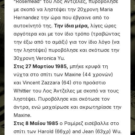
“Rosemead” του Λος Άντζελες, πυροβόλησε
με σκοπό να ληστέψει την 20χρονη Maria
Hernandez την ώρα που έβγαινε από το
αυτοκίνητό της.
Την ίδια μέρα,
λίγες ώρες
αργότερα και με τον ίδιο τρόπο (τραβώντας
την έξω από το αμάξι) για τον ίδιο λόγο (να
την ληστέψει) πυροβόλησε και σκότωσε την
30χρονη Veronica Yu.
Στις 27 Μαρτίου 1985,
μπήκε κρυφά τη
νύχτα στο σπίτι των Maxine (44 χρονών)
και Vincent Zazzara (64) στο προάστιο
Whittier του Λος Άντζελες με σκοπό να τους
ληστέψει. Πυροβόλησε και σκότωσε τον
άντρα, ενώ μαχαίρωσε και ακρωτηρίασε την
Maxine.
Στις 8 Μαΐου 1985
ο Ραμίρεζ εισέβαλλε στο
σπίτι των Harold (66χρ) and Jean (63χρ) Wu.