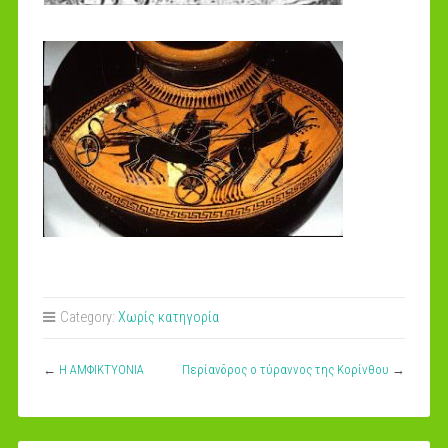
Category:
Χωρίς κατηγορία
←
Η ΑΜΦΙΚΤΥΟΝΙΑ
Περίανδρος ο τύραννος της Κορίνθου
→