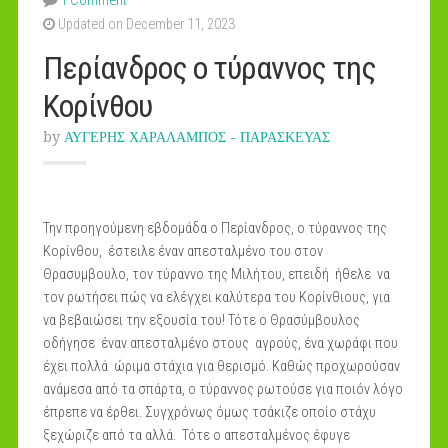
1 Comment
Updated on December 11, 2023
Περίανδρος ο τύραννος της
Κορίνθου
by
ΑΥΓΕΡΗΣ ΧΑΡΑΛΑΜΠΟΣ - ΠΑΡΑΣΚΕΥΑΣ
Την προηγούμενη εβδομάδα ο Περίανδρος, ο τύραννος της
Κορίνθου, έστειλε έναν απεσταλμένο του στον
Θρασυμβουλο, τον τύραννο της Μιλήτου, επειδή ήθελε να
τον ρωτήσει πώς να ελέγχει καλύτερα του Κορίνθιους, για
να βεβαιώσει την εξουσία του! Τότε ο Θρασύμβουλος
οδήγησε έναν απεσταλμένο στους αγρούς, ένα χωράφι που
έχει πολλά ώριμα στάχια για θερισμό. Καθώς προχωρούσαν
ανάμεσα από τα σπάρτα, ο τύραννος ρωτούσε για ποιόν λόγο
έπρεπε να έρθει. Συγχρόνως όμως τσάκιζε οποίο στάχυ
ξεχώριζε από τα αλλά. Τότε ο απεσταλμένος έφυγε