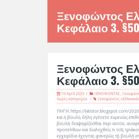
Ξενοφώντος Ελλ
Κεφάλαιο 3. §
Ξενοφώντος Ελλ
Κεφάλαιο 3. §50
10 April 2023
ΞΕΝΟΦΩΝΤΑΣ
,
Ξενοφώντ
Χωρίς κατηγορία
Ξενοφώντος «Ελληνικά» 
ΠΗΓΗ: https://latistor.blogspot.com/202
καὶ ἡ βουλὴ δήλη ἐγένετο εὐμενῶς ἐπιθο
βουλῇ διαψηφίζεσθαι περὶ αὐτοῦ, ἀναφε
προσελθὼν καὶ διαλεχθείς τι τοῖς τριάκο
ἐγχειρίδια ἔχοντας φανερῶς τῇ βουλῇ ἐπ