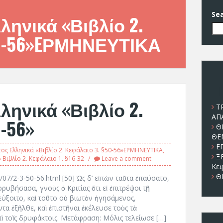
Se
ηνικά «Βιβλίο 2.
50-56»EΡΜΗΝΕΥΤΙΚΑ
Π
ηνικά «Βιβλίο 2.
Τ
ΑΠΑ
-56»
Θ
ΘΕ
Ε
ος Ελληνικά «Βιβλίο 2. Κεφάλαιο 3. §50-56»EΡΜΗΝΕΥΤΙΚΑ
,
Ξ
Βιβλίο 2. Κεφάλαιο 1. §16-32
Leave a comment
Κεφ
Θ
0/07/2-3-50-56.html [50] Ὡς δ’ εἰπὼν ταῦτα ἐπαύσατο,
ρυβήσασα, γνοὺς ὁ Κριτίας ὅτι εἰ ἐπιτρέψοι τῇ
ύξοιτο, καὶ τοῦτο οὐ βιωτὸν ἡγησάμενος,
ντα ἐξῆλθε, καὶ ἐπιστῆναι ἐκέλευσε τοὺς τὰ
ὶ τοῖς δρυφάκτοις. Μετάφραση: Μόλις τελείωσε […]