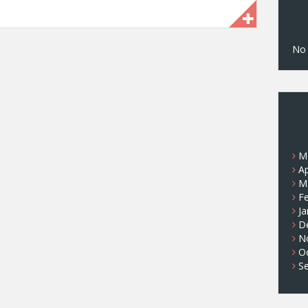
Π
No
Ι
M
Ap
M
F
Ja
D
N
O
S