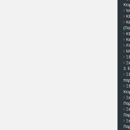
Κεφ
Ἱσ
Κ
Κ
(Πα
Κ
Κ
Λ
Μ
Ξ
Ξ
3.
Ξ
παρ
Ξ
Κε
Ξ
Πα
Ξ
Πα
Ξ
Πα