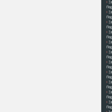
Ξ
Πα
Ξ
Πα
Ξ
Πα
Ξ
Πα
Ξ
Πα
Ξ
Πα
Ξ
Πα
Ξ
Πα
Ξ
Πα
Ξ
Πα
Ξ
Πα
Ξ