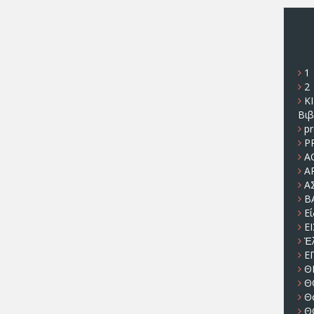
K
1
2
K
Βιβ
p
P
Α
Α
Α
Β
Ε
Ε
Ἑ
Ε
Θ
Θ
Θ
Θ