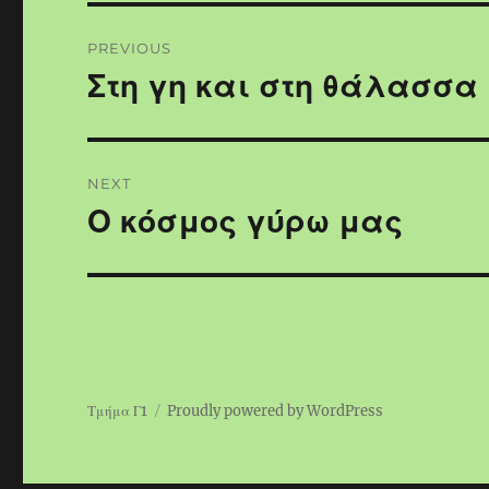
Post
PREVIOUS
navigation
Στη γη και στη θάλασσα
Previous
post:
NEXT
Ο κόσμος γύρω μας
Next
post:
Τμήμα Γ1
Proudly powered by WordPress