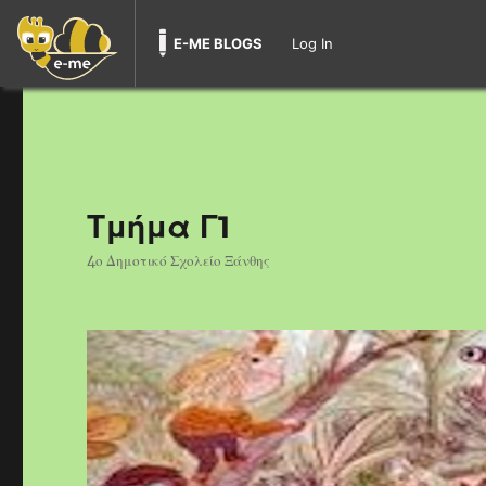
E-ME BLOGS
Log In
Τμήμα Γ1
4ο Δημοτικό Σχολείο Ξάνθης