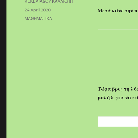
Author
ΚΕΚΕΛΙΑΔΟΥ ΚΑΛΛΙΟΠΗ
Posted
24 April 2020
Μετά κάνε την 
on
Categories
ΜΑΘΗΜΑΤΙΚΑ
Τώρα βρες τη λύ
μολύβι για να κά