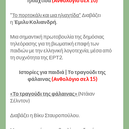
ηλιαχτίδα
(Ανθολόγιο σελ 10)
"
Το πορτοκάλι και μια ηλιαχτίδα"
Διαβάζει
η
Έμιλυ Κολιανδρή
.
Μια σημαντική πρωτοβουλία της δημόσιας
τηλεόρασης για τη βιωματική επαφή των
παιδιών με την ελληνική λογοτεχνία, μέσα από
τη συχνότητα της ΕΡΤ2.
Ιστορίες για παιδιά | Το τραγούδι της
φάλαινας
(Ανθολόγιο σελ 15)
«Το τραγούδι της φάλαινας»
(Ντάιαν
Σέλντον)
Διαβάζει η Βίκυ Σταυροπούλου.