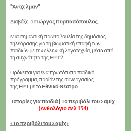
"Άντζελμαν"
Διαβάζει ο
Γιώργος Πυρπασόπουλος
.
Μια σημαντική πρωτοβουλία της δημόσιας
τηλεόρασης για τη βιωματική επαφή των
παιδιών με την ελληνική λογοτεχνία, μέσα από
τη συχνότητα της ΕΡΤ2.
Πρόκειται για ένα πρωτότυπο παιδικό
πρόγραμμα, προϊόν της συνεργασίας
της
ΕΡΤ
με το
Εθνικό Θέατρο
.
Ιστορίες για παιδιά | Το περιβόλι του Σαμίχ
(Ανθολόγιο σελ 154)
«Το περιβόλι του Σαμίχ»