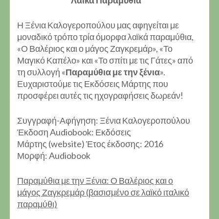
Λαϊκά Παραμύθια
Η Ξένια Καλογεροπούλου μας αφηγείται με
μοναδικό τρόπο τρία όμορφα λαϊκά παραμύθια,
«Ο Βαλέριος και ο μάγος Ζαγκρεμάρ», «Το
Μαγικό Καπέλο» και «Το σπίτι με τις Γάτες» από
τη συλλογή «
Παραμύθια με την ξένια
».
Ευχαριστούμε τις Εκδόσεις Μάρτης που
προσφέρει αυτές τις ηχογραφήσεις δωρεάν!
Συγγραφή-Αφήγηση: Ξένια Καλογεροπούλου
Έκδοση Audiobook: Εκδόσεις
Μάρτης (website) Έτος έκδοσης: 2016
Μορφή: Audiobook
Παραμύθια με την Ξένια: Ο Βαλέριος και ο
μάγος Ζαγκρεμάρ (βασισμένο σε λαϊκό ιταλικό
παραμύθι)