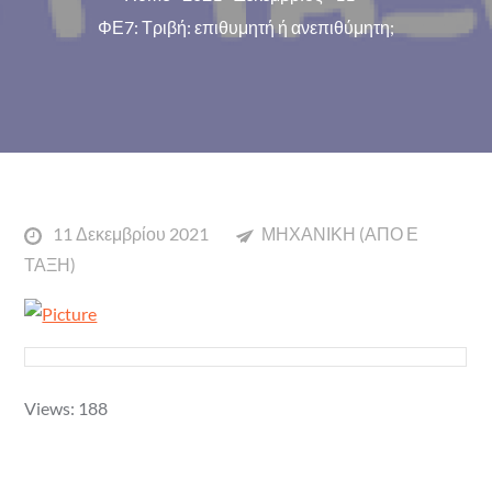
ΦΕ7: Τριβή: επιθυμητή ή ανεπιθύμητη;
Posted
11 Δεκεμβρίου 2021
ΜΗΧΑΝΙΚΗ (ΑΠΟ Ε
on
ΤΑΞΗ)
Views: 188