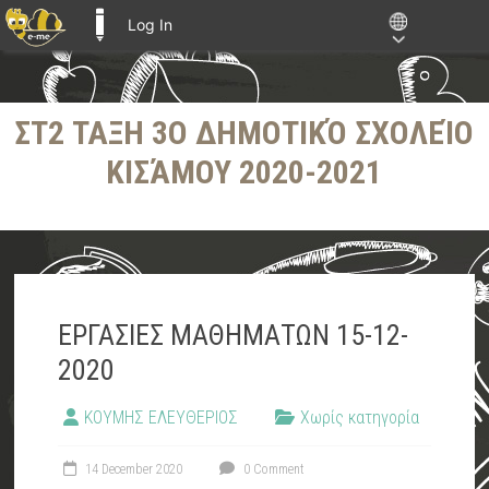
Log In
E-ME BLOGS
Skip
ΣΤ2 ΤΑΞΗ 3Ο ΔΗΜΟΤΙΚΌ ΣΧΟΛΕΊΟ
to
content
ΚΙΣΆΜΟΥ 2020-2021
ΕΡΓΑΣΙΕΣ ΜΑΘΗΜΑΤΩΝ 15-12-
2020
ΚΟΥΜΗΣ ΕΛΕΥΘΕΡΙΟΣ
Χωρίς κατηγορία
14 December 2020
0 Comment