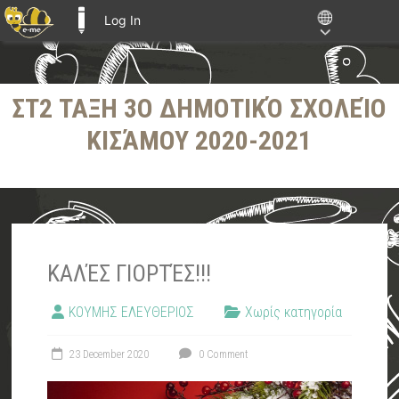
Log In
E-ME BLOGS
Skip
ΣΤ2 ΤΑΞΗ 3Ο ΔΗΜΟΤΙΚΌ ΣΧΟΛΕΊΟ
to
content
ΚΙΣΆΜΟΥ 2020-2021
ΚΑΛΈΣ ΓΙΟΡΤΈΣ!!!
ΚΟΥΜΗΣ ΕΛΕΥΘΕΡΙΟΣ
Χωρίς κατηγορία
23 December 2020
0 Comment