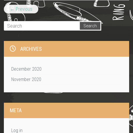
← Previous
ARCHIVES
December 2020
November 2020
META
Log in