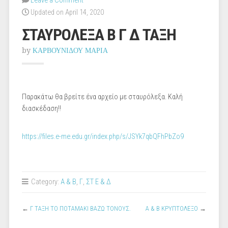
Leave a Comment
Updated on April 14, 2020
ΣΤΑΥΡΟΛΕΞΑ Β Γ Δ ΤΑΞΗ
by
ΚΑΡΒΟΥΝΙΔΟΥ ΜΑΡΙΑ
Παρακάτω θα βρείτε ένα αρχείο με σταυρόλεξα. Καλή
διασκέδαση!!
https://files.e-me.edu.gr/index.php/s/JSYk7qbQFhPbZo9
Category:
Α & Β
,
Γ
,
ΣΤ Ε & Δ
←
Γ ΤΑΞΗ ΤΟ ΠΟΤΑΜΑΚΙ ΒΑΖΩ ΤΟΝΟΥΣ.
Α & Β ΚΡΥΠΤΟΛΕΞΟ
→