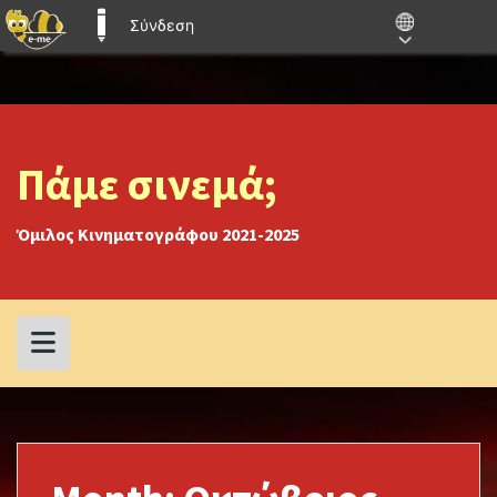
Σύνδεση
E-ME BLOGS
Skip
to
content
Πάμε σινεμά;
Όμιλος Κινηματογράφου 2021-2025