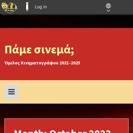
Log In
E-ME BLOGS
Skip
to
content
Πάμε σινεμά;
Όμιλος Κινηματογράφου 2021-2025