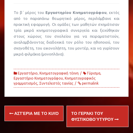
Το β΄ μέρος του
Εργαστηρίου Κινηματογράφου
, εκτός
από το παραπάνω θεωρητικό μέρος, περιλάμβανε και
πρακτική εφαρμογή. Οι ομάδες των μαθητών σχημάτισαν
τρία μικρά κινηματογραφικά συνεργεία και ξεχύθηκαν
στους χώρους του σχολείου για να πειραματιστούν,
αναλαμβάνοντας διαδοχικά τον ρόλο του ηθοποιού, του
σκηνοθέτη, του εικονολήπτη, του μοντέρ, και να γυρίσουν
μικρά φιλμάκια (μονοπλάνα).
Εργαστήριο
,
Κινηματογραφική τέχνη
Γύρισμα
,
Εργαστήριο Κινηματογράφου
,
Κινηματογραφικός
γραμματισμός
,
Συντελεστές ταινίας
permalink
Post
ΑΣΤΈΡΙΑ ΜΕ ΤΟ ΚΙΛΌ
ΤΟ ΓΕΡΆΚΙ ΤΟΥ
navigation
ΦΥΣΤΙΚΟΒΟΎΤΥΡΟΥ