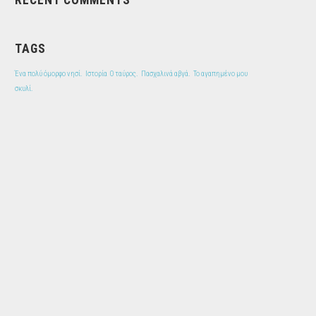
RECENT COMMENTS
TAGS
Ένα πολύ όμορφο νησί.
Ιστορία
Ο ταύρος.
Πασχαλινά αβγά.
Το αγαπημένο μου
σκυλί.