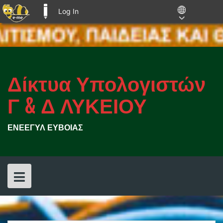
Log In
E-ME BLOGS
Skip
to
content
Δίκτυα Υπολογιστών
Γ & Δ ΛΥΚΕΙΟΥ
ΕΝΕΕΓΥΛ ΕΥΒΟΙΑΣ