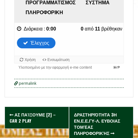
permalink
Post
ΑΣ ΠΑΊΞΟΥΜΕ [2] –
ΔΡΑΣΤΗΡΙΌΤΗΤΑ 3Η
navigation
CAR 2 PLAY
ΕΝ.Ε.Ε.ΓΥ-Λ. ΕΥΒΟΙΑΣ
ΤΟΜΈΑΣ
ΠΛΗΡΟΦΟΡΙΚΉΣ