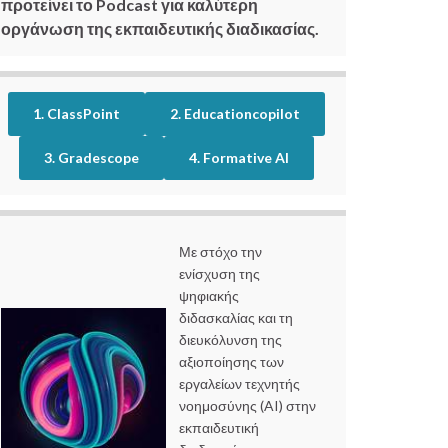
προτείνει το Podcast για καλύτερη
οργάνωση της εκπαιδευτικής διαδικασίας.
1. ClassPoint
2. Educationcopilot
3. Gradescope
4. Formative AI
Με στόχο την
ενίσχυση της
ψηφιακής
διδασκαλίας και τη
διευκόλυνση της
αξιοποίησης των
εργαλείων τεχνητής
νοημοσύνης (AI) στην
εκπαιδευτική