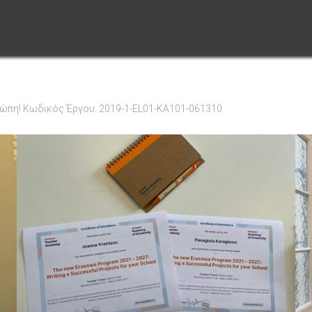
ρώπη! Κωδικός Έργου: 2019-1-EL01-KA101-061310