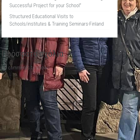
Successful Project for your School”
Structured Educational Visits to
Schools/institutes & Training Seminars-Finland
Πρόσφατα σχόλια
No comments to show.