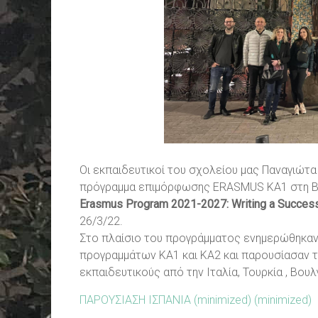
Οι εκπαιδευτικοί του σχολείου μας Παναγιώτα
πρόγραμμα επιμόρφωσης ERASMUS ΚΑ1 στη Βα
Erasmus Program 2021-2027: Writing a Successf
26/3/22.
Στο πλαίσιο του προγράμματος ενημερώθηκαν 
προγραμμάτων ΚΑ1 και ΚΑ2 και παρουσίασαν 
εκπαιδευτικούς από την Ιταλία, Τουρκία , Βουλ
ΠΑΡΟΥΣΙΑΣΗ ΙΣΠΑΝΙΑ (minimized) (minimized)