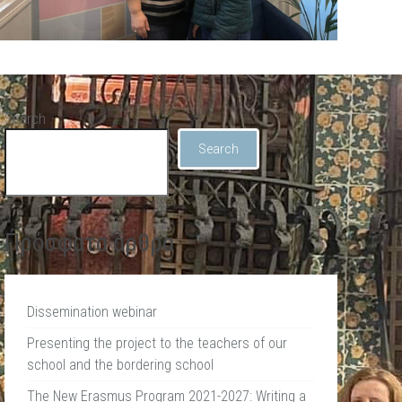
Search
Search
Πρόσφατα άρθρα
Dissemination webinar
Presenting the project to the teachers of our
school and the bordering school
The New Erasmus Program 2021-2027: Writing a