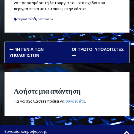
να προσαρμόσει τη λειτουργία του στο σχέδιο που
περιγράφεται με τις τρύπες στην κάρτα.
τεχνολογία
permalink
.
Post
4Η ΓΕΝΙΆ ΤΩΝ
ΟΙ ΠΡΏΤΟΙ ΥΠΟΛΟΓΙΣΤΈΣ
navigation
ΥΠΟΛΟΓΙΣΤΏΝ
Αφήστε μια απάντηση
Για να σχολιάσετε πρέπει να
συνδεθείτε
.
Εργασία πληροφορικής