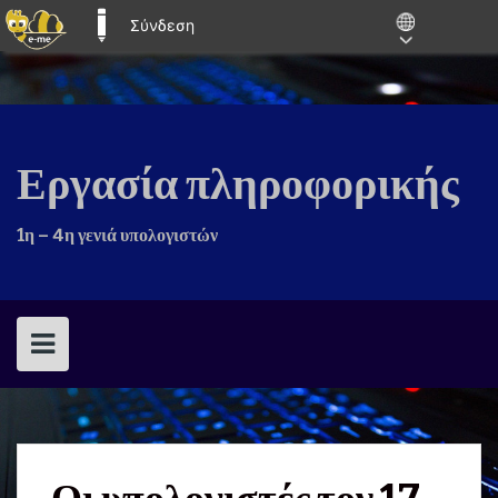
Σύνδεση
E-ME BLOGS
Skip
to
content
Εργασία πληροφορικής
1η – 4η γενιά υπολογιστών