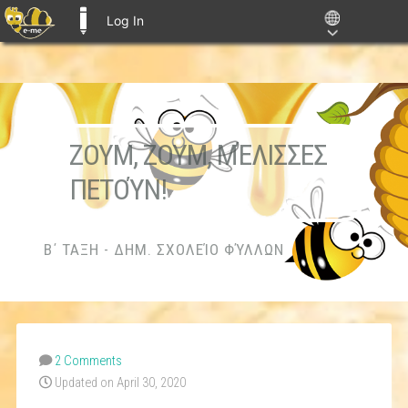
Log In
E-ME BLOGS
ΖΟΥΜ, ΖΟΥΜ, ΜΈΛΙΣΣΕΣ
ΠΕΤΟΎΝ!
Β΄ ΤΑΞΗ - ΔΗΜ. ΣΧΟΛΕΊΟ ΦΎΛΛΩΝ
2 Comments
Updated on April 30, 2020