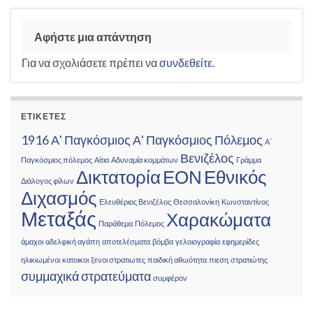
Αφήστε μια απάντηση
Για να σχολιάσετε πρέπει να
συνδεθείτε
.
ΕΤΙΚΈΤΕΣ
1916
Α' Παγκόσμιος
Α' Παγκόσμιος Πόλεμος
Α΄
Βενιζέλος
Παγκόσμιος πόλεμος
Αίτια
Αδυναμία κομμάτων
Γράμμα
Δικτατορία
ΕΟΝ
Εθνικός
Διάλογος φίλων
Διχασμός
Ελευθέριος Βενιζέλος
Θεσσαλονίκη
Κωνσταντίνος
Μεταξάς
Χαρακώματα
Παράθεμα
Πόλεμος
άμαχοι
αδελφική αγάπη
αποτελέσματα
βόμβα
γελοιογραφία
εφημερίδες
ηλικιωμένοι
κατοικοι
ξενοι στρατιωτες
παιδική αθωότητα
πιεση
στρατιώτης
συμμαχικά στρατεύματα
συμφέρον