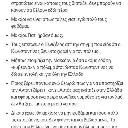
στρατιώτες είναι κάποιος τους διατάζει, δεν μπορούν να
κάνουν ότι θέλουν εδώ πέρα.
Μακάρι να είναι όπως τα λες γιατί εγώ πολύ τους
φοβάμαι.
Μακάρι. Γιατί ήρθαν όμως;
Τους επέτρεψε ο Βενιζέλος απ’ την στιγμή που είδε ότι ο
Κωνσταντίνος δεν υποχωρεί για τον πόλεμο.
Μήπως ετοιμάζει την Μακεδονία όσα ακόμη εδάφη
«κυβερνά» για πόλεμο έτσι ώστε ο Κωνσταντίνος να
δώσει εντολή και για όλη την Ελλάδα;
Ποιος ξέρει, πάντως εγώ θεωρώ πως για να υποστηρίζει
την Αντάντ ξέρει τι κάνει. Αυτός μας ενέταξε στην Ελλάδα
και εφάρμοσε ένα σωρό ευνοϊκές νομοθεσίες για τον λαό,
δεν θα ξέρει με ποια μεριά να πάει;
Δίκαιο έχεις, θα αρχίσω να μην φοβάμαι και τόσο πολύ
τις αποφάσεις του. Δεν φαίνονται και βεβιασμένες. Το
μόνο που θέλω είναι να μην πάρουν όλους τους νέους