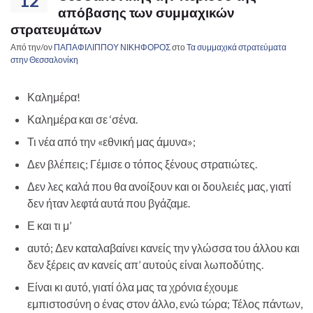
12
απόβασης των συμμαχικών
στρατευμάτων
Από την/ον
ΠΑΠΑΦΙΛΙΠΠΟΥ ΝΙΚΗΦΟΡΟΣ
στο
Τα συμμαχικά στρατεύματα
στην Θεσσαλονίκη
Καλημέρα!
Καλημέρα και σε ‘σένα.
Τι νέα από την «εθνική μας άμυνα»;
Δεν βλέπεις; Γέμισε ο τόπος ξένους στρατιώτες.
Δεν λες καλά που θα ανοίξουν και οι δουλειές μας, γιατί
δεν ήταν λεφτά αυτά που βγάζαμε.
Ε και τι μ’
αυτό; Δεν καταλαβαίνει κανείς την γλώσσα του άλλου και
δεν ξέρεις αν κανείς απ’ αυτούς είναι λωποδύτης.
Είναι κι αυτό, γιατί όλα μας τα χρόνια έχουμε
εμπιστοσύνη ο ένας στον άλλο, ενώ τώρα; Τέλος πάντων,