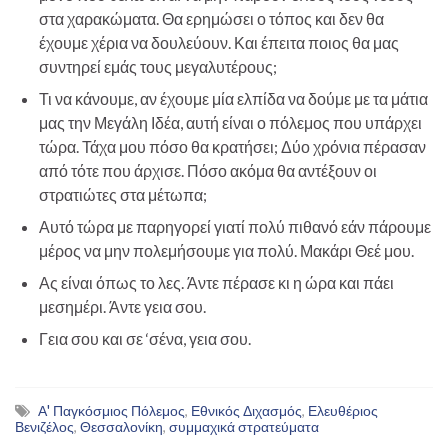
στα χαρακώματα. Θα ερημώσει ο τόπος και δεν θα
έχουμε χέρια να δουλεύουν. Και έπειτα ποιος θα μας
συντηρεί εμάς τους μεγαλυτέρους;
Τι να κάνουμε, αν έχουμε μία ελπίδα να δούμε με τα μάτια
μας την Μεγάλη Ιδέα, αυτή είναι ο πόλεμος που υπάρχει
τώρα. Τάχα μου πόσο θα κρατήσει; Δύο χρόνια πέρασαν
από τότε που άρχισε. Πόσο ακόμα θα αντέξουν οι
στρατιώτες στα μέτωπα;
Αυτό τώρα με παρηγορεί γιατί πολύ πιθανό εάν πάρουμε
μέρος να μην πολεμήσουμε για πολύ. Μακάρι Θεέ μου.
Ας είναι όπως το λες. Άντε πέρασε κι η ώρα και πάει
μεσημέρι. Άντε γεια σου.
Γεια σου και σε ‘σένα, γεια σου.
Α' Παγκόσμιος Πόλεμος
,
Εθνικός Διχασμός
,
Ελευθέριος
Βενιζέλος
,
Θεσσαλονίκη
,
συμμαχικά στρατεύματα