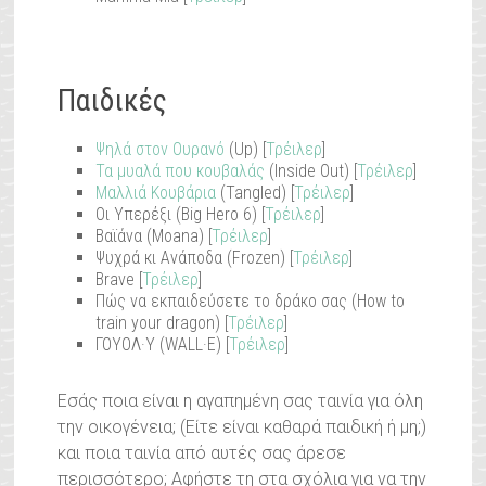
Παιδικές
Ψηλά στον Ουρανό
(Up) [
Τρέιλερ
]
Τα μυαλά που κουβαλάς
(Inside Out) [
Τρέιλερ
]
Μαλλιά Κουβάρια
(Tangled) [
Τρέιλερ
]
Οι Υπερέξι (Big Hero 6) [
Τρέιλερ
]
Βαϊάνα (Moana) [
Τρέιλερ
]
Ψυχρά κι Ανάποδα (Frozen) [
Τρέιλερ
]
Brave [
Τρέιλερ
]
Πώς να εκπαιδεύσετε το δράκο σας (How to
train your dragon) [
Τρέιλερ
]
ΓΟΥΟΛ·Υ (WALL·E) [
Τρέιλερ
]
Εσάς ποια είναι η αγαπημένη σας ταινία για όλη
την οικογένεια; (Είτε είναι καθαρά παιδική ή μη;)
και ποια ταινία από αυτές σας άρεσε
περισσότερο; Αφήστε τη στα σχόλια για να την