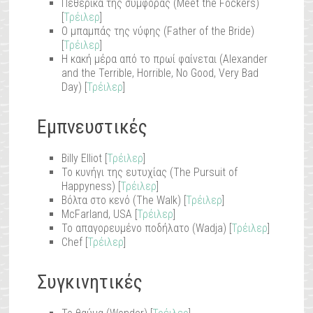
Πεθερικά της συμφοράς (Meet the Fockers)
[
Τρέιλερ
]
Ο μπαμπάς της νύφης (Father of the Bride)
[
Τρέιλερ
]
Η κακή μέρα από το πρωί φαίνεται (Alexander
and the Terrible, Horrible, No Good, Very Bad
Day) [
Τρέιλερ
]
Εμπνευστικές
Billy Elliot [
Τρέιλερ
]
Το κυνήγι της ευτυχίας (The Pursuit of
Happyness) [
Τρέιλερ
]
Βόλτα στο κενό (The Walk) [
Τρέιλερ
]
McFarland, USA [
Τρέιλερ
]
Το απαγορευμένο ποδήλατο (Wadja) [
Τρέιλερ
]
Chef [
Τρέιλερ
]
Συγκινητικές