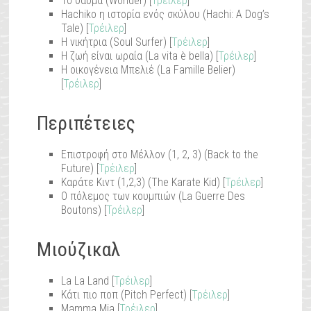
Το θαύμα (Wonder) [
Τρέιλερ
]
Hachiko η ιστορία ενός σκύλου (Hachi: A Dog’s
Tale) [
Τρέιλερ
]
Η νικήτρια (Soul Surfer) [
Τρέιλερ
]
Η ζωή είναι ωραία (La vita è bella) [
Τρέιλερ
]
Η οικογένεια Μπελιέ (La Famille Belier)
[
Τρέιλερ
]
Περιπέτειες
Επιστροφή στο Μέλλον (1, 2, 3) (Back to the
Future) [
Τρέιλερ
]
Καράτε Κιντ (1,2,3) (The Karate Kid) [
Τρέιλερ
]
O πόλεμος των κουμπιών (La Guerre Des
Boutons) [
Τρέιλερ
]
Μιούζικαλ
La La Land [
Τρέιλερ
]
Κάτι πιο ποπ (Pitch Perfect) [
Τρέιλερ
]
Mamma Mia [
Τρέιλερ
]