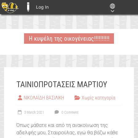
Log In
E-ME BLOGS
Skip
to
Η κυψέλη της οικογένειας!!!!!!!!!!
content
ΤΑΙΝΙΟΠΡΟΤΑΣΕΙΣ ΜΑΡΤΙΟΥ
ΝΙΚΟΛΑΪΔΗ ΒΑΣΙΛΙΚΗ
Χωρίς κατηγορία
3 March 2021
0 Comment
Όπως μάθατε και από τη ανακοίνωση της
αδελφής μου, Σταυρούλας, εγώ θα βάζω κάθε