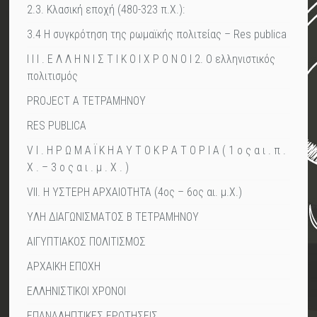
2.3. Κλασική εποχή (480-323 π.Χ.):
3.4 Η συγκρότηση της ρωμαϊκής πολιτείας – Res publica
I I I . Ε Λ Λ Η Ν Ι Σ Τ Ι Κ Ο Ι Χ Ρ Ο Ν Ο Ι 2. Ο ελληνιστικός
πολιτισμός
PROJECT A TETΡΑΜΗΝΟΥ
RES PUBLICA
V I . Η Ρ Ω Μ Α Ϊ Κ Η Α Υ Τ Ο Κ Ρ Α Τ Ο Ρ Ι Α ( 1 ο ς α ι . π .
Χ . – 3 ο ς α ι . μ . Χ . )
VII. Η ΥΣΤΕΡΗ ΑΡΧΑΙΟΤΗΤΑ (4ος – 6ος αι. μ.Χ.)
YΛΗ ΔΙΑΓΩΝΙΣΜΑΤΟΣ Β ΤΕΤΡΑΜΗΝΟΥ
ΑΙΓΥΠΤΙΑΚΟΣ ΠΟΛΙΤΙΣΜΟΣ
ΑΡΧΑΙΚΗ ΕΠΟΧΗ
ΕΛΛΗΝΙΣΤΙΚΟΙ ΧΡΟΝΟΙ
ΕΠΑΝΑΛΗΠΤΙΚΕΣ ΕΡΩΤΗΣΕΙΣ