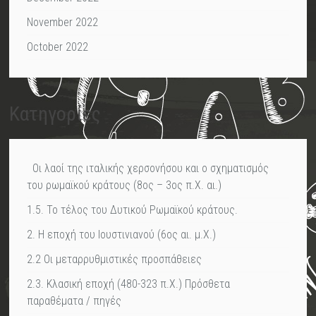
November 2022
October 2022
Kατηγορίες
Οι λαοί της ιταλικής χερσονήσου και ο σχηματισμός
του ρωμαϊκού κράτους (8ος – 3ος π.Χ. αι.)
1.5. Το τέλος του Δυτικού Ρωμαϊκού κράτους.
2. Η εποχή του Ιουστινιανού (6ος αι. μ.Χ.)
2.2 Οι μεταρρυθμιστικές προσπάθειες
2.3. Κλασική εποχή (480-323 π.Χ.) Πρόσθετα
παραθέματα / πηγές