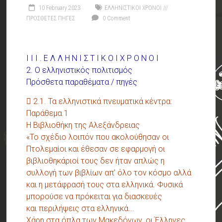
10 February 2023
ΕΛΛΗΝΙΣΤΙΚΟΙ ΧΡΟΝΟΙ ///
ΠΡΟΣΘΕΤΕΣ ΠΗΓΕΣ
0 Comment
I I I . Ε Λ Λ Η Ν Ι Σ Τ Ι Κ Ο Ι Χ Ρ Ο Ν Ο Ι
2. Ο ελληνιστικός πολιτισμός
Πρόσθετα παραθέματα / πηγές
 2.1. Τα ελληνιστικά πνευματικά κέντρα:
Παράθεμα 1
Η Βιβλιοθήκη της Αλεξάνδρειας
«Το σχέδιο λοιπόν που ακολούθησαν οι
Πτολεμαίοι και έθεσαν σε εφαρμογή οι
βιβλιοθηκάριοί τους δεν ήταν απλώς η
συλλογή των βιβλίων απ’ όλο τον κόσμο αλλά
και η μετάφρασή τους στα ελληνικά. Φυσικά
μπορούσε να πρόκειται για διασκευές
και περιλήψεις στα ελληνικά...
Χάρη στα όπλα των Μακεδόνων, οι Έλληνες