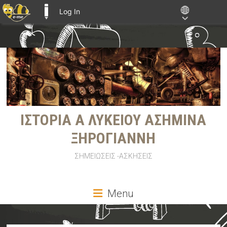
Log In
E-ME BLOGS
Skip
to
content
ΙΣΤΟΡΙΑ Α ΛΥΚΕΙΟΥ ΑΣΗΜΙΝΑ
ΞΗΡΟΓΙΑΝΝΗ
ΣΗΜΕΙΩΣΕΙΣ -ΑΣΚΗΣΕΙΣ
Menu