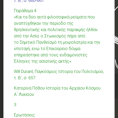
τ. Β ́, σ. 660-661
.
Παράθεμα 4
«Και τα δύο αυτά φιλοσοφικά ρεύματα που
αναπτύχθηκαν την περίοδο της
θρησκευτικής και πολιτικής παρακμής ήλθαν
από την Ασία: ο Στωικισμός πήρε από
το Σημιτικό Πανθεϊσμό τη μοιρολατρία και την
υποταγή, ενώ το Επικούρειο δόγμα
επηρεάστηκε από τους ευδαιμονιστές
Έλληνες της ασιατικής ακτής».
Will Durant, Παγκόσμιος Ιστορία του Πολιτισμού,
τ. Β ́, σ. 657.
Κατερίνα Πόθου Ιστορία του Αρχαίου Κόσμου
Α ́ Λυκείου
3
Ερωτήσεις: