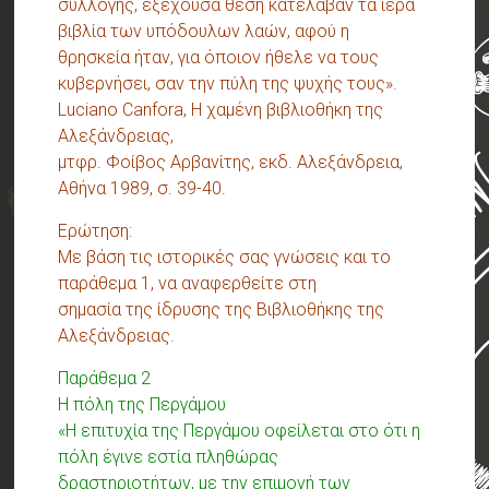
συλλογής, εξέχουσα θέση κατέλαβαν τα ιερά
βιβλία των υπόδουλων λαών, αφού η
θρησκεία ήταν, για όποιον ήθελε να τους
κυβερνήσει, σαν την πύλη της ψυχής τους».
Luciano Canfora, Η χαμένη βιβλιοθήκη της
Αλεξάνδρειας,
μτφρ. Φοίβος Αρβανίτης, εκδ. Αλεξάνδρεια,
Αθήνα 1989, σ. 39-40.
Ερώτηση:
Με βάση τις ιστορικές σας γνώσεις και το
παράθεμα 1, να αναφερθείτε στη
σημασία της ίδρυσης της Βιβλιοθήκης της
Αλεξάνδρειας.
Παράθεμα 2
Η πόλη της Περγάμου
«Η επιτυχία της Περγάμου οφείλεται στο ότι η
πόλη έγινε εστία πληθώρας
δραστηριοτήτων, με την επιμονή των