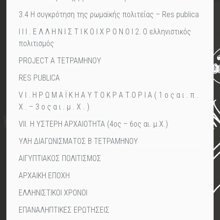
3.4 Η συγκρότηση της ρωμαϊκής πολιτείας – Res publica
I I I . Ε Λ Λ Η Ν Ι Σ Τ Ι Κ Ο Ι Χ Ρ Ο Ν Ο Ι 2. Ο ελληνιστικός
πολιτισμός
PROJECT A TETΡΑΜΗΝΟΥ
RES PUBLICA
V I . Η Ρ Ω Μ Α Ϊ Κ Η Α Υ Τ Ο Κ Ρ Α Τ Ο Ρ Ι Α ( 1 ο ς α ι . π .
Χ . – 3 ο ς α ι . μ . Χ . )
VII. Η ΥΣΤΕΡΗ ΑΡΧΑΙΟΤΗΤΑ (4ος – 6ος αι. μ.Χ.)
YΛΗ ΔΙΑΓΩΝΙΣΜΑΤΟΣ Β ΤΕΤΡΑΜΗΝΟΥ
ΑΙΓΥΠΤΙΑΚΟΣ ΠΟΛΙΤΙΣΜΟΣ
ΑΡΧΑΙΚΗ ΕΠΟΧΗ
ΕΛΛΗΝΙΣΤΙΚΟΙ ΧΡΟΝΟΙ
ΕΠΑΝΑΛΗΠΤΙΚΕΣ ΕΡΩΤΗΣΕΙΣ