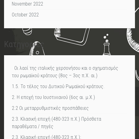
November 2022
October 2022
Kατηγορίες
Οι λαοί της ιταλικής χερσονήσου και ο σχηματισμός
του ρωμαϊκού κράτους (8ος – 3ος π.Χ. αι.)
1.5. Το τέλος του Δυτικού Ρωμαϊκού κράτους.
2. Η εποχή του Ιουστινιανού (6ος αι. μ.Χ.)
2.2 Οι μεταρρυθμιστικές προσπάθειες
2.3. Κλασική εποχή (480-323 π.Χ.) Πρόσθετα
παραθέματα / πηγές
2.3. Κλασική εποχή (480-323 π.Χ.):