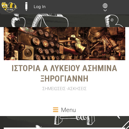
Log In
E-ME BLOGS
Skip
to
content
ΙΣΤΟΡΙΑ Α ΛΥΚΕΙΟΥ ΑΣΗΜΙΝΑ
ΞΗΡΟΓΙΑΝΝΗ
ΣΗΜΕΙΩΣΕΙΣ -ΑΣΚΗΣΕΙΣ
Menu