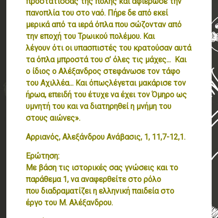
προστάτισσας της πόλης και αφιέρωσε την
πανοπλία του στο ναό. Πήρε δε από εκεί
μερικά από τα ιερά όπλα που σώζονταν από
την εποχή του Τρωικού πολέμου. Και
λέγουν ότι οι υπασπιστές του κρατούσαν αυτά
τα όπλα μπροστά του σ’ όλες τις
μάχες...
Και
ο ίδιος ο Αλέξανδρος στεφάνωσε τον τάφο
του Αχιλλέα... Και όπως
λέγεται μακάρισε τον
ήρωα,
επειδή του έτυχε να έχει τον Όμηρο ως
υμνητή του και
να διατηρηθεί η μνήμη του
στους αιώνες».
Αρριανός, Αλεξάνδρου Ανάβασις, 1, 11,7-12,1.
Ερώτηση:
Με βάση τις ιστορικές σας γνώσεις και το
παράθεμα 1, να αναφερθείτε στο ρόλο
που διαδραματίζει η ελληνική παιδεία στο
έργο του Μ. Αλέξανδρου.