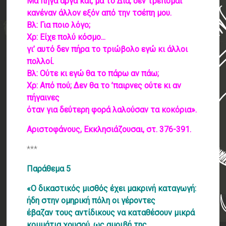
Μα πήγα αργά και, μα το Δία, δεν τρέπομαι
κανέναν άλλον εξόν από την τσέπη μου.
Βλ: Για ποιο λόγο;
Χρ: Είχε πολύ κόσμο...
γι’ αυτό δεν πήρα το τριώβολο εγώ κι άλλοι
πολλοί.
Βλ: Ούτε κι εγώ θα το πάρω αν πάω;
Χρ: Από πού; Δεν θα το ’παιρνες ούτε κι αν
πήγαινες
όταν για δεύτερη φορά λαλούσαν τα κοκόρια».
Αριστοφάνους, Εκκλησιάζουσαι, στ. 376-391.
***
Παράθεμα 5
«Ο δικαστικός μισθός έχει μακρινή καταγωγή:
ήδη στην ομηρική πόλη οι γέροντες
έβαζαν τους αντίδικους να καταθέσουν μικρά
κομμάτια χρυσού, ως αμοιβή της