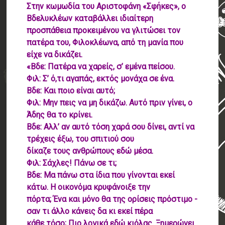
Στην κωμωδία του Αριστοφάνη «Σφήκες», ο
Βδελυκλέων καταβάλλει ιδιαίτερη
προσπάθεια προκειμένου να γλιτώσει τον
πατέρα του, Φιλοκλέωνα, από τη μανία που
είχε να δικάζει.
«Βδε: Πατέρα να χαρείς, σ’ εμένα πείσου.
Φιλ: Σ’ ό,τι αγαπάς, εκτός μονάχα σε ένα.
Βδε: Και ποιο είναι αυτό;
Φιλ: Μην πεις να μη δικάζω. Αυτό πριν γίνει, ο
Άδης θα το κρίνει.
Βδε: Αλλ’ αν αυτό τόση χαρά σου δίνει, αντί να
τρέχεις έξω, του σπιτιού σου
δίκαζε τους ανθρώπους εδώ μέσα.
Φιλ: Σάχλες! Πάνω σε τι;
Βδε: Μα πάνω στα ίδια που γίνονται εκεί
κάτω. Η οικονόμα κρυφάνοιξε την
πόρτα; Ένα και μόνο θα της ορίσεις πρόστιμο -
σαν τι άλλο κάνεις δα κι εκεί πέρα
κάθε τόσο; Πιο λογικά εδώ κιόλας. Ξημερώνει