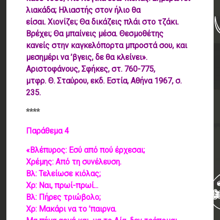
λιακάδα; Ηλιαστής στον ήλιο θα
είσαι. Χιονίζει; Θα δικάζεις πλάι στο τζάκι.
Βρέχει; Θα μπαίνεις μέσα. Θεσμοθέτης
κανείς στην καγκελόπορτα μπροστά σου, και
μεσημέρι να ’βγεις, δε θα κλείνει».
Αριστοφάνους, Σφήκες, στ. 760-775,
μτφρ. Θ. Σταύρου, εκδ. Εστία, Αθήνα 1967, σ.
235.
****
Παράθεμα 4
«Βλέπυρος: Εσύ από πού έρχεσαι;
Χρέμης: Από τη συνέλευση.
Βλ: Τελείωσε κιόλας;
Χρ: Ναι, πρωί-πρωί...
Βλ: Πήρες τριώβολο;
Χρ: Μακάρι να το ’παιρνα.