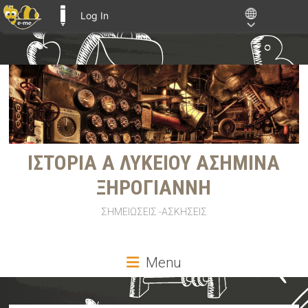
Log In
E-ME BLOGS
Skip
to
content
ΙΣΤΟΡΙΑ Α ΛΥΚΕΙΟΥ ΑΣΗΜΙΝΑ
ΞΗΡΟΓΙΑΝΝΗ
ΣΗΜΕΙΩΣΕΙΣ -ΑΣΚΗΣΕΙΣ
Menu