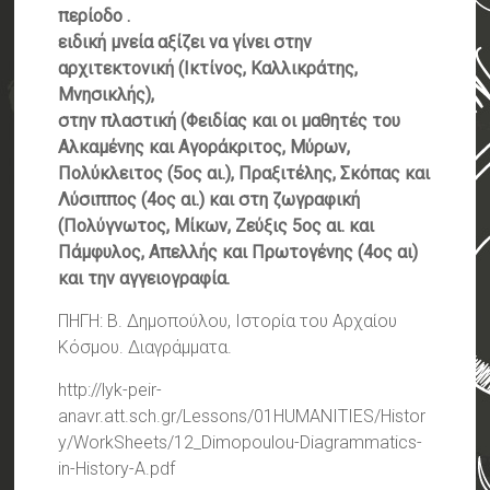
περίοδο .
ειδική μνεία αξίζει να γίνει στην
αρχιτεκτονική (Ικτίνος, Καλλικράτης,
Μνησικλής),
στην πλαστική (Φειδίας και οι μαθητές του
Αλκαμένης και Αγοράκριτος, Μύρων,
Πολύκλειτος (5ος αι.), Πραξιτέλης, Σκόπας και
Λύσιππος (4ος αι.) και στη ζωγραφική
(Πολύγνωτος, Μίκων, Ζεύξις 5ος αι. και
Πάμφυλος, Απελλής και Πρωτογένης (4ος αι)
και την αγγειογραφία.
ΠΗΓΗ: Β. Δημοπούλου, Ιστορία του Αρχαίου
Κόσμου. Διαγράμματα.
http://lyk-peir-
anavr.att.sch.gr/Lessons/01HUMANITIES/Histor
y/WorkSheets/12_Dimopoulou-Diagrammatics-
in-History-A.pdf