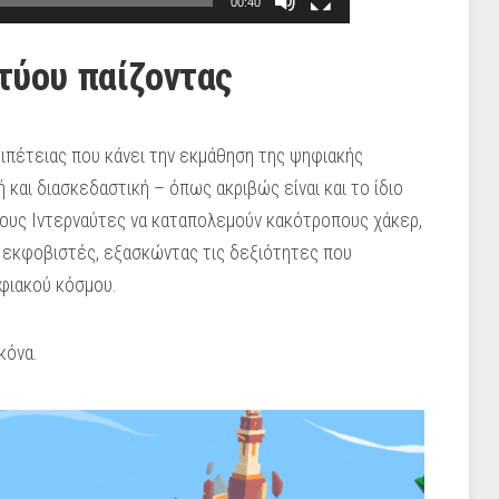
00:40
τύου παίζοντας
εριπέτειας που κάνει την εκμάθηση της ψηφιακής
 και διασκεδαστική – όπως ακριβώς είναι και το ίδιο
λλους Ιντερναύτες να καταπολεμούν κακότροπους χάκερ,
 εκφοβιστές, εξασκώντας τις δεξιότητες που
ηφιακού κόσμου.
κόνα.