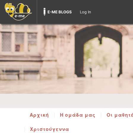
E-ME BLOGS
Log In
Αρχική
Η ομάδα μας
Οι μαθητ
Χριστούγεννα