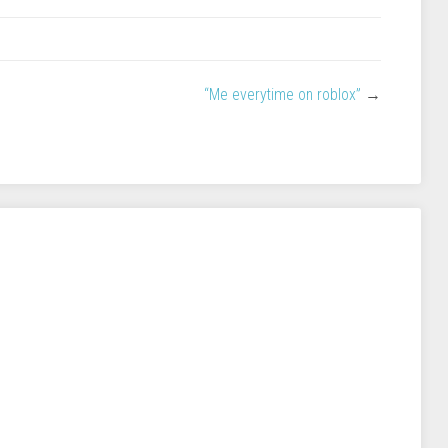
“Me everytime on roblox”
→