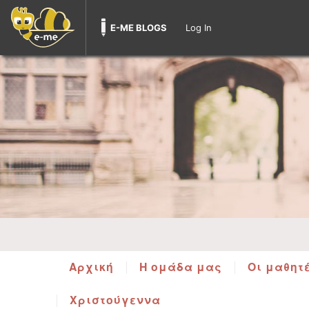
E-ME BLOGS
Log In
Αρχική
Η ομάδα μας
Οι μαθητ
Χριστούγεννα