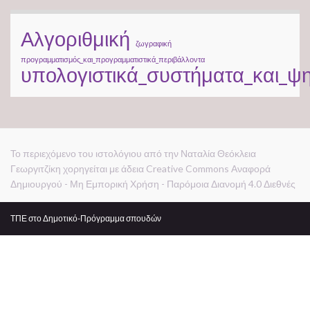
Αλγοριθμική
ζωγραφική
προγραμματισμός_και_προγραμματιστικά_περιβάλλοντα
υπολογιστικά_συστήματα_και_ψ
Το περιεχόμενο του ιστολόγιου από την Ναταλία Θεόκλεια
Γεωργιτζίκη χορηγείται με άδεια Creative Commons Αναφορά
Δημιουργού - Μη Εμπορική Χρήση - Παρόμοια Διανομή 4.0 Διεθνές
ΤΠΕ στο Δημοτικό-Πρόγραμμα σπουδών