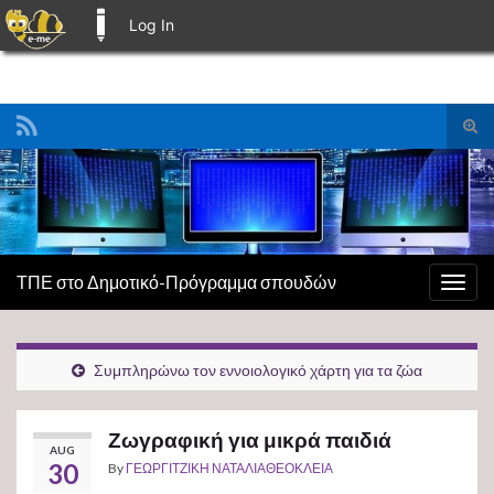
Log In
E-ME BLOGS
Tog
sear
Search for:
for
ΤΠΕ στο Δημοτικό-Πρόγραμμα σπουδών
Togg
navig
Συμπληρώνω τον εννοιολογικό χάρτη για τα ζώα
Ζωγραφική για μικρά παιδιά
AUG
30
By
ΓΕΩΡΓΙΤΖΙΚΗ ΝΑΤΑΛΙΑΘΕΟΚΛΕΙΑ