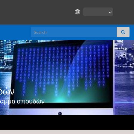
Search for:
δών
γραμμα σπουδών