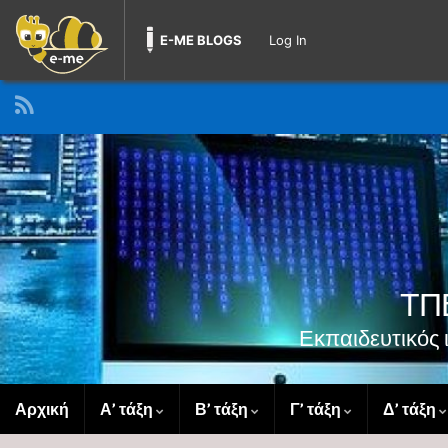
E-ME BLOGS
Log In
ΤΠΕ
Εκπαιδευτικός
Αρχική
Α’ τάξη
Β’ τάξη
Γ’ τάξη
Δ’ τάξη