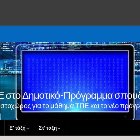
 στο Δημοτικό-Πρόγραμμα σπου
 ιστοχώρος για το μάθημα ΤΠΕ και το νέο πρό
Ε’ τάξη
Στ’ τάξη